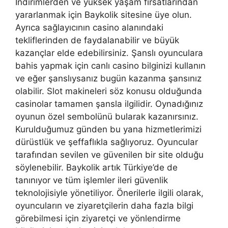
İndirimlerden ve yüksek yaşam fırsatlarından
yararlanmak için Baykolik sitesine üye olun.
Ayrıca sağlayıcının casino alanındaki
tekliflerinden de faydalanabilir ve büyük
kazançlar elde edebilirsiniz. Şanslı oyunculara
bahis yapmak için canlı casino bilginizi kullanın
ve eğer şanslıysanız bugün kazanma şansınız
olabilir. Slot makineleri söz konusu olduğunda
casinolar tamamen şansla ilgilidir. Oynadığınız
oyunun özel sembolünü bularak kazanırsınız.
Kurulduğumuz günden bu yana hizmetlerimizi
dürüstlük ve şeffaflıkla sağlıyoruz. Oyuncular
tarafından sevilen ve güvenilen bir site olduğu
söylenebilir. Baykolik artık Türkiye’de de
tanınıyor ve tüm işlemler ileri güvenlik
teknolojisiyle yönetiliyor. Önerilerle ilgili olarak,
oyuncuların ve ziyaretçilerin daha fazla bilgi
görebilmesi için ziyaretçi ve yönlendirme