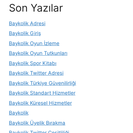
Son Yazılar
Baykolik Adresi
Baykolik Giriş
Baykolik Oyun İzleme
Baykolik Oyun Tutkunları
Baykolik Spor Kitabı
Baykolik Twitter Adresi
Baykolik Türkiye Güvenilirliği
Baykolik Standart Hizmetler
Baykolik Küresel Hizmetler
Baykolik
Baykolik Üyelik Bırakma
Baykolik Twitter Çeşitliliği