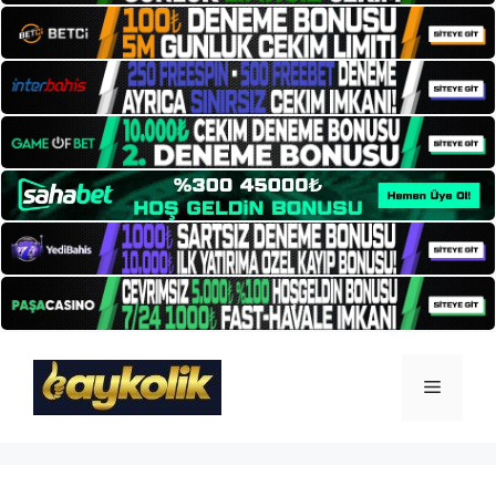
İçeriğe
atla
Menü