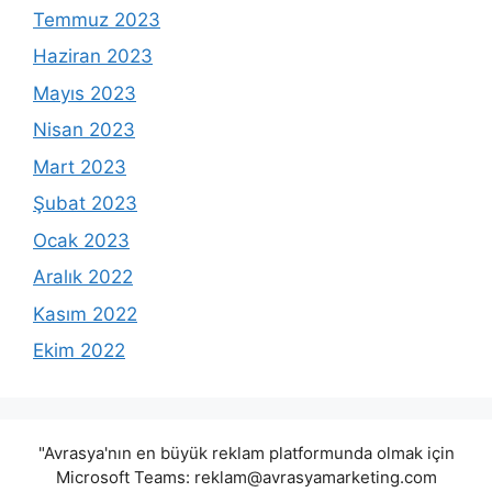
Temmuz 2023
Haziran 2023
Mayıs 2023
Nisan 2023
Mart 2023
Şubat 2023
Ocak 2023
Aralık 2022
Kasım 2022
Ekim 2022
"Avrasya'nın en büyük reklam platformunda olmak için
Microsoft Teams:
reklam@avrasyamarketing.com