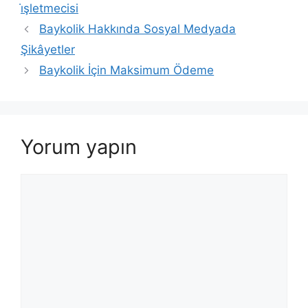
i̇şletmecisi
Yazı
Baykolik Hakkında Sosyal Medyada
dolaşımı
Şikâyetler
Baykolik İçin Maksimum Ödeme
Yorum yapın
Yorum