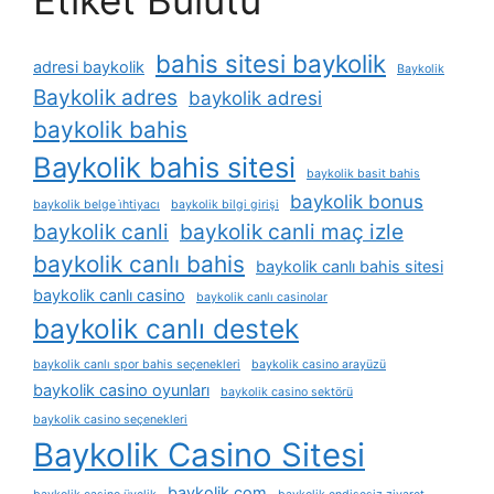
Etiket Bulutu
bahis sitesi baykolik
adresi baykolik
Baykolik
Baykolik adres
baykolik adresi
baykolik bahis
Baykolik bahis sitesi
baykolik basit bahis
baykolik bonus
baykolik belge i̇htiyacı
baykolik bilgi girişi
baykolik canli
baykolik canli maç izle
baykolik canlı bahis
baykolik canlı bahis sitesi
baykolik canlı casino
baykolik canlı casinolar
baykolik canlı destek
baykolik canlı spor bahis seçenekleri
baykolik casino arayüzü
baykolik casino oyunları
baykolik casino sektörü
baykolik casino seçenekleri
Baykolik Casino Sitesi
baykolik com