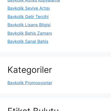
Baykolik Seviye Artışı
Baykolik Gelir Tercihi
Baykolik Lisans Bilgisi
Baykolik Bahis Zamanı
Baykolik Sanal Bahis
Kategoriler
Baykolik Promosyonlar