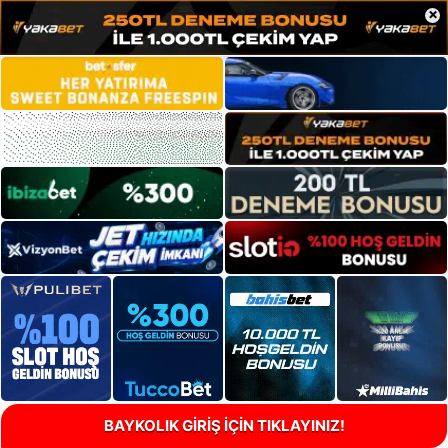
×
BAYKOLIK GİRİŞ İÇİN TIKLAYINIZ!