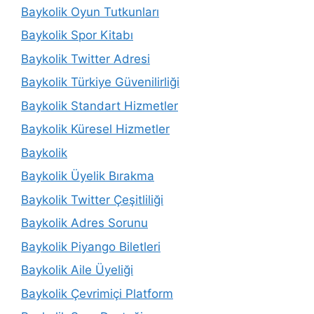
Baykolik Oyun Tutkunları
Baykolik Spor Kitabı
Baykolik Twitter Adresi
Baykolik Türkiye Güvenilirliği
Baykolik Standart Hizmetler
Baykolik Küresel Hizmetler
Baykolik
Baykolik Üyelik Bırakma
Baykolik Twitter Çeşitliliği
Baykolik Adres Sorunu
Baykolik Piyango Biletleri
Baykolik Aile Üyeliği
Baykolik Çevrimiçi Platform