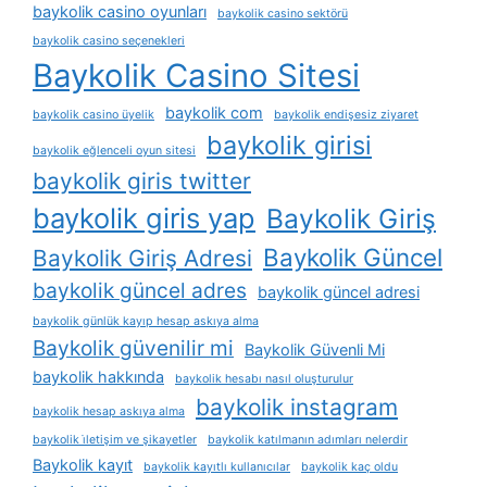
baykolik casino oyunları
baykolik casino sektörü
baykolik casino seçenekleri
Baykolik Casino Sitesi
baykolik com
baykolik casino üyelik
baykolik endişesiz ziyaret
baykolik girisi
baykolik eğlenceli oyun sitesi
baykolik giris twitter
baykolik giris yap
Baykolik Giriş
Baykolik Güncel
Baykolik Giriş Adresi
baykolik güncel adres
baykolik güncel adresi
baykolik günlük kayıp hesap askıya alma
Baykolik güvenilir mi
Baykolik Güvenli Mi
baykolik hakkında
baykolik hesabı nasıl oluşturulur
baykolik instagram
baykolik hesap askıya alma
baykolik i̇letişim ve şikayetler
baykolik katılmanın adımları nelerdir
Baykolik kayıt
baykolik kayıtlı kullanıcılar
baykolik kaç oldu