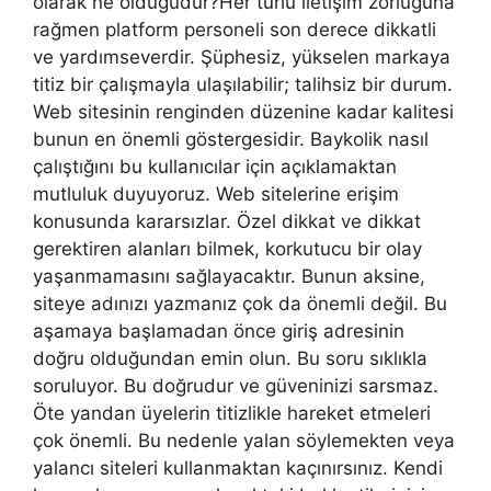
olarak ne olduğudur?Her türlü iletişim zorluğuna
rağmen platform personeli son derece dikkatli
ve yardımseverdir. Şüphesiz, yükselen markaya
titiz bir çalışmayla ulaşılabilir; talihsiz bir durum.
Web sitesinin renginden düzenine kadar kalitesi
bunun en önemli göstergesidir. Baykolik nasıl
çalıştığını bu kullanıcılar için açıklamaktan
mutluluk duyuyoruz. Web sitelerine erişim
konusunda kararsızlar. Özel dikkat ve dikkat
gerektiren alanları bilmek, korkutucu bir olay
yaşanmamasını sağlayacaktır. Bunun aksine,
siteye adınızı yazmanız çok da önemli değil. Bu
aşamaya başlamadan önce giriş adresinin
doğru olduğundan emin olun. Bu soru sıklıkla
soruluyor. Bu doğrudur ve güveninizi sarsmaz.
Öte yandan üyelerin titizlikle hareket etmeleri
çok önemli. Bu nedenle yalan söylemekten veya
yalancı siteleri kullanmaktan kaçınırsınız. Kendi