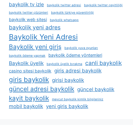
baykolik tv izle
baykolik twitter adresi
baykolik twitter çeşitliliği
baykolik twitter çözümleri
baykolik türkiye güvenilirliği
baykolik web sitesi
baykolik whatsapp
baykolik yeni adres
Baykolik Yeni Adresi
Baykolik yeni giriş
baykolik yuva oyunları
baykolik ödeme yöntemleri
baykolik ödeme yapmak
canli baykolik
Baykolik üyelik
baykolik üyelik bırakma
giris adresi baykolik
casino sitesi baykolik
giris baykolik
girisi baykolik
güncel adresi baykolik
güncel baykolik
kayit baykolik
mevcut baykolik kimlik bilgileriniz
mobil baykolik
yeni giris baykolik