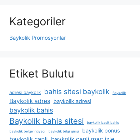
Kategoriler
Baykolik Promosyonlar
Etiket Bulutu
bahis sitesi baykolik
adresi baykolik
Baykolik
Baykolik adres
baykolik adresi
baykolik bahis
Baykolik bahis sitesi
baykolik basit bahis
baykolik bonus
baykolik belge i̇htiyacı
baykolik bilgi girişi
baykolik canli
baykolik canli maç izle