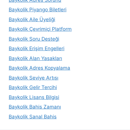
Baykolik Piyango Biletleri
Baykolik Aile Üyeliği
Baykolik Çevrimiçi Platform
Baykolik Soru Desteği
Baykolik Erişim Engelleri
Baykolik Alan Yasakları
Baykolik Adres Kopyalama
Baykolik Seviye Artışı
Baykolik Gelir Tercihi
Baykolik Lisans Bilgisi
Baykolik Bahis Zamanı
Baykolik Sanal Bahis