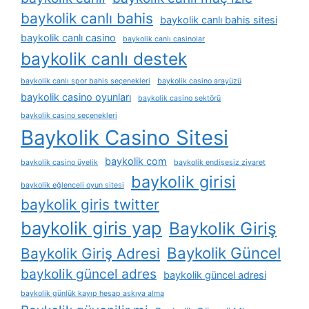
baykolik canlı bahis
baykolik canlı bahis sitesi
baykolik canlı casino
baykolik canlı casinolar
baykolik canlı destek
baykolik canlı spor bahis seçenekleri
baykolik casino arayüzü
baykolik casino oyunları
baykolik casino sektörü
baykolik casino seçenekleri
Baykolik Casino Sitesi
baykolik com
baykolik casino üyelik
baykolik endişesiz ziyaret
baykolik girisi
baykolik eğlenceli oyun sitesi
baykolik giris twitter
baykolik giris yap
Baykolik Giriş
Baykolik Güncel
Baykolik Giriş Adresi
baykolik güncel adres
baykolik güncel adresi
baykolik günlük kayıp hesap askıya alma