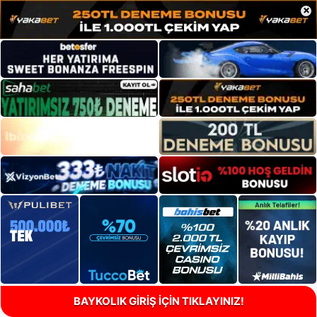
×
BAYKOLIK GİRİŞ İÇİN TIKLAYINIZ!