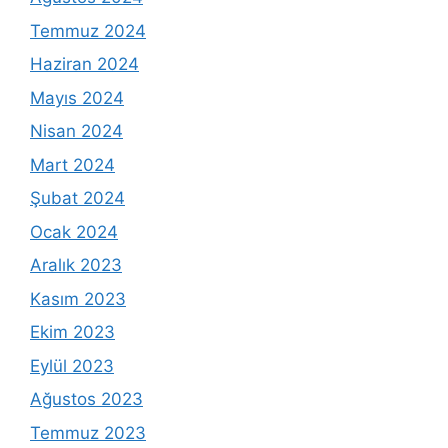
Temmuz 2024
Haziran 2024
Mayıs 2024
Nisan 2024
Mart 2024
Şubat 2024
Ocak 2024
Aralık 2023
Kasım 2023
Ekim 2023
Eylül 2023
Ağustos 2023
Temmuz 2023