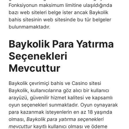
Fonksiyonun maksimum limitine ulaşıldığında
bazı web siteleri belge ister ancak Baykolik
bahis sitesinin web sitesinde bu tür belgeler
bulunmamaktadır.
Baykolik Para Yatırma
Seçenekleri
Mevcuttur
Baykolik çevrimiçi bahis ve Casino sitesi
Baykolik, kullanıcılarına göz alıcı bir kullanıcı
arayüzü, güvenilir hizmet kalitesi ve kapsamlı
oyun seçenekleri sunmaktadır. Oyun oynayarak
para kazanmak isteyenlerin en az 18 yaşında
olması,
Baykolik para yatırma seçenekleri
mevcuttur
kayıtlı kullanıcı olması ve ödeme