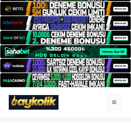
İçeriğe
atla
Menü