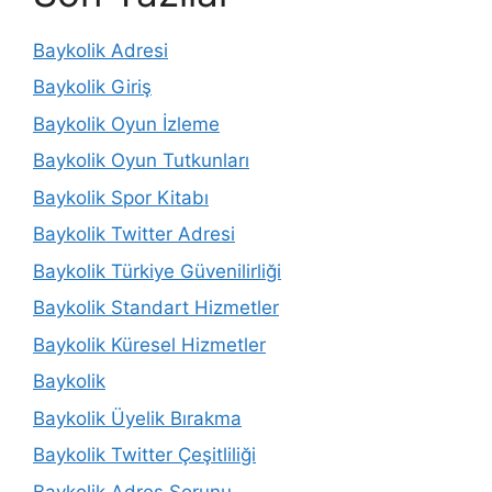
Baykolik Adresi
Baykolik Giriş
Baykolik Oyun İzleme
Baykolik Oyun Tutkunları
Baykolik Spor Kitabı
Baykolik Twitter Adresi
Baykolik Türkiye Güvenilirliği
Baykolik Standart Hizmetler
Baykolik Küresel Hizmetler
Baykolik
Baykolik Üyelik Bırakma
Baykolik Twitter Çeşitliliği
Baykolik Adres Sorunu