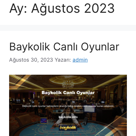
Ay:
Ağustos 2023
Baykolik Canlı Oyunlar
Ağustos 30, 2023
Yazarı:
admin