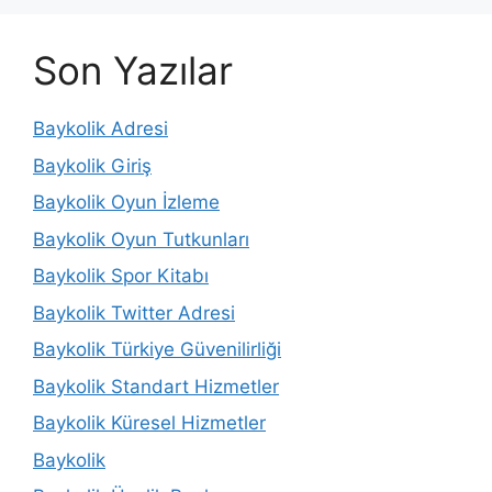
Son Yazılar
Baykolik Adresi
Baykolik Giriş
Baykolik Oyun İzleme
Baykolik Oyun Tutkunları
Baykolik Spor Kitabı
Baykolik Twitter Adresi
Baykolik Türkiye Güvenilirliği
Baykolik Standart Hizmetler
Baykolik Küresel Hizmetler
Baykolik