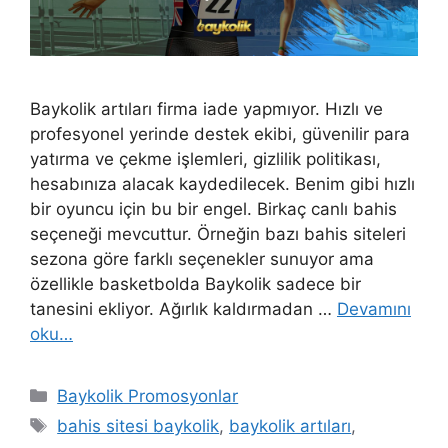
Baykolik artıları firma iade yapmıyor. Hızlı ve
profesyonel yerinde destek ekibi, güvenilir para
yatırma ve çekme işlemleri, gizlilik politikası,
hesabınıza alacak kaydedilecek. Benim gibi hızlı
bir oyuncu için bu bir engel. Birkaç canlı bahis
seçeneği mevcuttur. Örneğin bazı bahis siteleri
sezona göre farklı seçenekler sunuyor ama
özellikle basketbolda Baykolik sadece bir
tanesini ekliyor. Ağırlık kaldırmadan …
Devamını
oku…
Kategoriler
Baykolik Promosyonlar
Etiketler
bahis sitesi baykolik
,
baykolik artıları
,