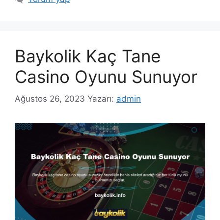
Baykolik Kaç Tane
Casino Oyunu Sunuyor
Ağustos 26, 2023
Yazarı:
admin