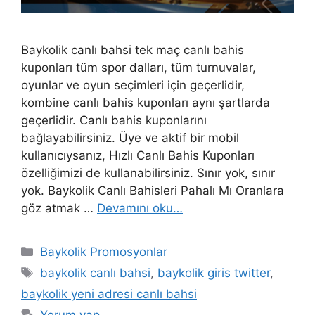
Baykolik canlı bahsi tek maç canlı bahis
kuponları tüm spor dalları, tüm turnuvalar,
oyunlar ve oyun seçimleri için geçerlidir,
kombine canlı bahis kuponları aynı şartlarda
geçerlidir. Canlı bahis kuponlarını
bağlayabilirsiniz. Üye ve aktif bir mobil
kullanıcıysanız, Hızlı Canlı Bahis Kuponları
özelliğimizi de kullanabilirsiniz. Sınır yok, sınır
yok. Baykolik Canlı Bahisleri Pahalı Mı Oranlara
göz atmak …
Devamını oku…
Kategoriler
Baykolik Promosyonlar
Etiketler
baykolik canlı bahsi
,
baykolik giris twitter
,
baykolik yeni adresi canlı bahsi
Yorum yap