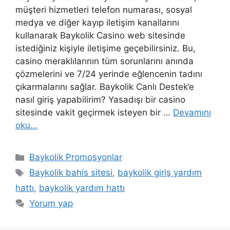
müşteri hizmetleri telefon numarası, sosyal
medya ve diğer kayıp iletişim kanallarını
kullanarak Baykolik Casino web sitesinde
istediğiniz kişiyle iletişime geçebilirsiniz. Bu,
casino meraklılarının tüm sorunlarını anında
çözmelerini ve 7/24 yerinde eğlencenin tadını
çıkarmalarını sağlar. Baykolik Canlı Destek’e
nasıl giriş yapabilirim? Yasadışı bir casino
sitesinde vakit geçirmek isteyen bir …
Devamını
oku…
Kategoriler
Baykolik Promosyonlar
Etiketler
Baykolik bahis sitesi
,
baykolik giriş yardım
hattı
,
baykolik yardım hattı
Yorum yap