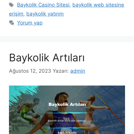
Etiketler
Baykolik Casino Sitesi
,
baykolik web sitesine
erişim
,
baykolik yatırım
Yorum yap
Baykolik Artıları
Ağustos 12, 2023
Yazarı:
admin