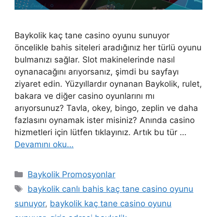
Baykolik kaç tane casino oyunu sunuyor
öncelikle bahis siteleri aradığınız her türlü oyunu
bulmanızı sağlar. Slot makinelerinde nasıl
oynanacağını arıyorsanız, şimdi bu sayfayı
ziyaret edin. Yüzyıllardır oynanan Baykolik, rulet,
bakara ve diğer casino oyunlarını mı
arıyorsunuz? Tavla, okey, bingo, zeplin ve daha
fazlasını oynamak ister misiniz? Anında casino
hizmetleri için lütfen tıklayınız. Artık bu tür …
Devamını oku…
Kategoriler
Baykolik Promosyonlar
Etiketler
baykolik canlı bahis kaç tane casino oyunu
sunuyor
,
baykolik kaç tane casino oyunu