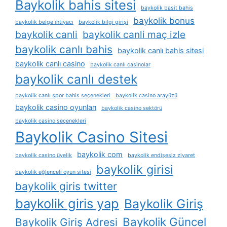
Baykolik bahis sitesi
baykolik basit bahis
baykolik bonus
baykolik belge i̇htiyacı
baykolik bilgi girişi
baykolik canli
baykolik canli maç izle
baykolik canlı bahis
baykolik canlı bahis sitesi
baykolik canlı casino
baykolik canlı casinolar
baykolik canlı destek
baykolik canlı spor bahis seçenekleri
baykolik casino arayüzü
baykolik casino oyunları
baykolik casino sektörü
baykolik casino seçenekleri
Baykolik Casino Sitesi
baykolik com
baykolik casino üyelik
baykolik endişesiz ziyaret
baykolik girisi
baykolik eğlenceli oyun sitesi
baykolik giris twitter
baykolik giris yap
Baykolik Giriş
Baykolik Güncel
Baykolik Giriş Adresi