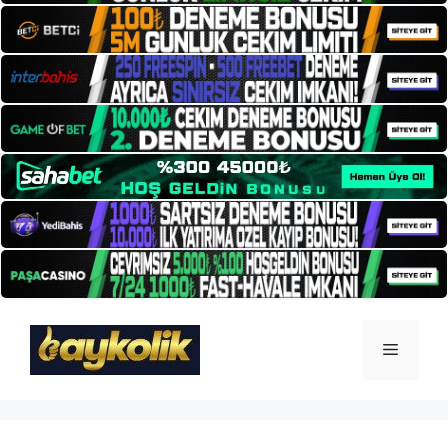
İçeriğe
atla
Menü