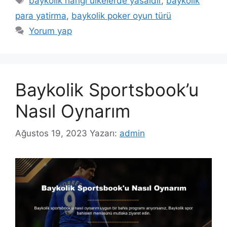
baykolik hangi ülkelerde yasaldır
,
baykolik
para yatirma
,
baykolik poker oyun türü
Yorum yap
Baykolik Sportsbook’u
Nasıl Oynarım
Ağustos 19, 2023
Yazarı:
admin