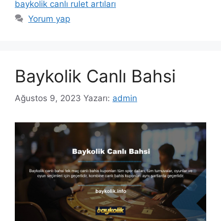
baykolik canlı rulet artıları
Yorum yap
Baykolik Canlı Bahsi
Ağustos 9, 2023
Yazarı:
admin