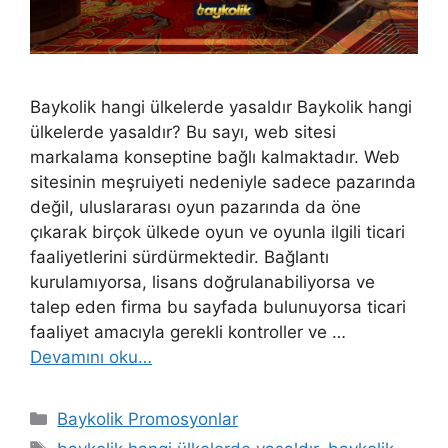
Baykolik hangi ülkelerde yasaldır Baykolik hangi
ülkelerde yasaldır? Bu sayı, web sitesi
markalama konseptine bağlı kalmaktadır. Web
sitesinin meşruiyeti nedeniyle sadece pazarında
değil, uluslararası oyun pazarında da öne
çıkarak birçok ülkede oyun ve oyunla ilgili ticari
faaliyetlerini sürdürmektedir. Bağlantı
kurulamıyorsa, lisans doğrulanabiliyorsa ve
talep eden firma bu sayfada bulunuyorsa ticari
faaliyet amacıyla gerekli kontroller ve …
Devamını oku…
Kategoriler
Baykolik Promosyonlar
Etiketler