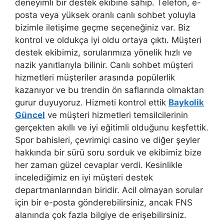
deneyimli bir destek ekibine sahip. Telefon, e-
posta veya yüksek oranlı canlı sohbet yoluyla
bizimle iletişime geçme seçeneğiniz var. Biz
kontrol ve oldukça iyi oldu ortaya çıktı. Müşteri
destek ekibimiz, sorularımıza yönelik hızlı ve
nazik yanıtlarıyla bilinir. Canlı sohbet müşteri
hizmetleri müşteriler arasında popülerlik
kazanıyor ve bu trendin ön saflarında olmaktan
gurur duyuyoruz. Hizmeti kontrol ettik
Baykolik
Güncel
ve müşteri hizmetleri temsilcilerinin
gerçekten akıllı ve iyi eğitimli olduğunu keşfettik.
Spor bahisleri, çevrimiçi casino ve diğer şeyler
hakkında bir sürü soru sorduk ve ekibimiz bize
her zaman güzel cevaplar verdi. Kesinlikle
incelediğimiz en iyi müşteri destek
departmanlarından biridir. Acil olmayan sorular
için bir e-posta gönderebilirsiniz, ancak FNS
alanında çok fazla bilgiye de erişebilirsiniz.