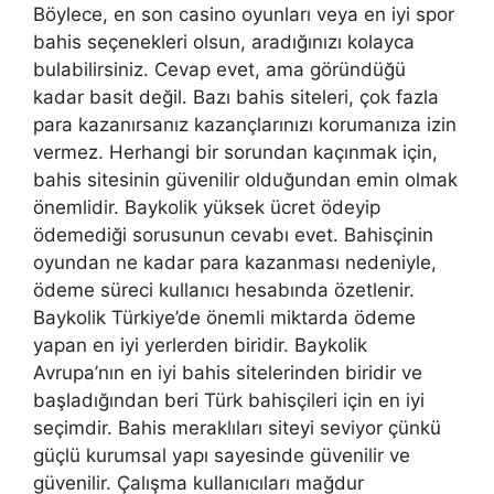
Böylece, en son casino oyunları veya en iyi spor
bahis seçenekleri olsun, aradığınızı kolayca
bulabilirsiniz. Cevap evet, ama göründüğü
kadar basit değil. Bazı bahis siteleri, çok fazla
para kazanırsanız kazançlarınızı korumanıza izin
vermez. Herhangi bir sorundan kaçınmak için,
bahis sitesinin güvenilir olduğundan emin olmak
önemlidir. Baykolik yüksek ücret ödeyip
ödemediği sorusunun cevabı evet. Bahisçinin
oyundan ne kadar para kazanması nedeniyle,
ödeme süreci kullanıcı hesabında özetlenir.
Baykolik Türkiye’de önemli miktarda ödeme
yapan en iyi yerlerden biridir. Baykolik
Avrupa’nın en iyi bahis sitelerinden biridir ve
başladığından beri Türk bahisçileri için en iyi
seçimdir. Bahis meraklıları siteyi seviyor çünkü
güçlü kurumsal yapı sayesinde güvenilir ve
güvenilir. Çalışma kullanıcıları mağdur