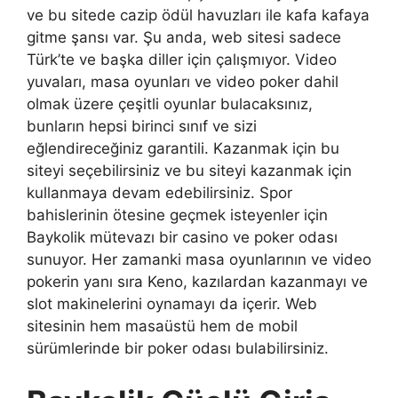
ve bu sitede cazip ödül havuzları ile kafa kafaya
gitme şansı var. Şu anda, web sitesi sadece
Türk’te ve başka diller için çalışmıyor. Video
yuvaları, masa oyunları ve video poker dahil
olmak üzere çeşitli oyunlar bulacaksınız,
bunların hepsi birinci sınıf ve sizi
eğlendireceğiniz garantili. Kazanmak için bu
siteyi seçebilirsiniz ve bu siteyi kazanmak için
kullanmaya devam edebilirsiniz. Spor
bahislerinin ötesine geçmek isteyenler için
Baykolik mütevazı bir casino ve poker odası
sunuyor. Her zamanki masa oyunlarının ve video
pokerin yanı sıra Keno, kazılardan kazanmayı ve
slot makinelerini oynamayı da içerir. Web
sitesinin hem masaüstü hem de mobil
sürümlerinde bir poker odası bulabilirsiniz.