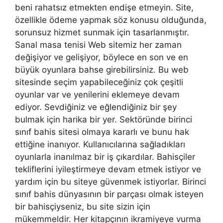
beni rahatsız etmekten endişe etmeyin. Site,
özellikle ödeme yapmak söz konusu olduğunda,
sorunsuz hizmet sunmak için tasarlanmıştır.
Sanal masa tenisi Web sitemiz her zaman
değişiyor ve gelişiyor, böylece en son ve en
büyük oyunlara bahse girebilirsiniz. Bu web
sitesinde seçim yapabileceğiniz çok çeşitli
oyunlar var ve yenilerini eklemeye devam
ediyor. Sevdiğiniz ve eğlendiğiniz bir şey
bulmak için harika bir yer. Sektöründe birinci
sınıf bahis sitesi olmaya kararlı ve bunu hak
ettiğine inanıyor. Kullanıcılarına sağladıkları
oyunlarla inanılmaz bir iş çıkardılar. Bahisçiler
tekliflerini iyileştirmeye devam etmek istiyor ve
yardım için bu siteye güvenmek istiyorlar. Birinci
sınıf bahis dünyasının bir parçası olmak isteyen
bir bahisçiyseniz, bu site sizin için
mükemmeldir. Her kitapçının ikramiyeye vurma