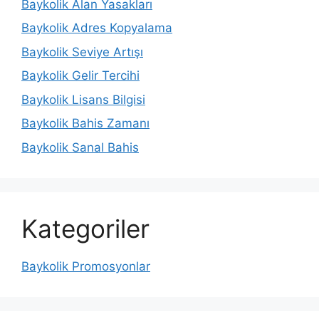
Baykolik Alan Yasakları
Baykolik Adres Kopyalama
Baykolik Seviye Artışı
Baykolik Gelir Tercihi
Baykolik Lisans Bilgisi
Baykolik Bahis Zamanı
Baykolik Sanal Bahis
Kategoriler
Baykolik Promosyonlar