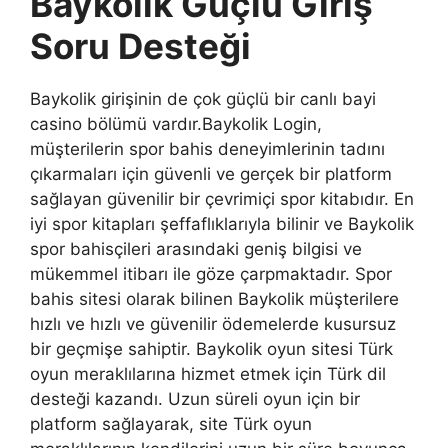
Baykolik Güçlü Giriş
Soru Desteği
Baykolik girişinin de çok güçlü bir canlı bayi
casino bölümü vardır.Baykolik Login,
müşterilerin spor bahis deneyimlerinin tadını
çıkarmaları için güvenli ve gerçek bir platform
sağlayan güvenilir bir çevrimiçi spor kitabıdır. En
iyi spor kitapları şeffaflıklarıyla bilinir ve Baykolik
spor bahisçileri arasındaki geniş bilgisi ve
mükemmel itibarı ile göze çarpmaktadır. Spor
bahis sitesi olarak bilinen Baykolik müşterilere
hızlı ve hızlı ve güvenilir ödemelerde kusursuz
bir geçmişe sahiptir. Baykolik oyun sitesi Türk
oyun meraklılarına hizmet etmek için Türk dil
desteği kazandı. Uzun süreli oyun için bir
platform sağlayarak, site Türk oyun