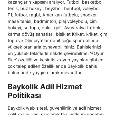
kazançların kapısını aralıyor. Futbol, basketbol,
tenis, buz hokeyi, beyzbol, hentbol, voleybol,
F1, futbol, ragbi, Amerikan futbolu, snooker,
masa tenisi, badminton, plaj voleybolu, çim
hokeyi, su topu, boks, golf, Avustralya futbolu,
karma dövüş sanatları, bisiklet Kriket, kriket, çim
topu ve Olimpiyatlar dahil çoğu spor dalında
yüksek oranlarla oynayabilirsiniz. Bahislerinizi
en yüksek tekliflerle nakde çevirebilme, ‘+Oyun
Ekle’ özelliği ve kesintisiz oyun yayınları gibi en
çok talep edilen özellikler de Baykolik bahis
bölümünde yaygın olarak mevcuttur.
Baykolik Adil Hizmet
Politikası
Baykolik web sitesi, güvenilirlik ve adil hizmet
politikasını benimseyerek faaliyetlerini yöneten