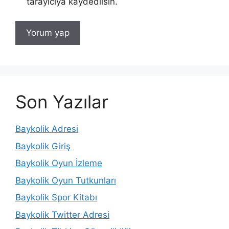
tarayıcıya kaydedilsin.
Son Yazılar
Baykolik Adresi
Baykolik Giriş
Baykolik Oyun İzleme
Baykolik Oyun Tutkunları
Baykolik Spor Kitabı
Baykolik Twitter Adresi