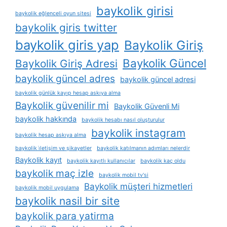
baykolik girisi
baykolik eğlenceli oyun sitesi
baykolik giris twitter
baykolik giris yap
Baykolik Giriş
Baykolik Güncel
Baykolik Giriş Adresi
baykolik güncel adres
baykolik güncel adresi
baykolik günlük kayıp hesap askıya alma
Baykolik güvenilir mi
Baykolik Güvenli Mi
baykolik hakkında
baykolik hesabı nasıl oluşturulur
baykolik instagram
baykolik hesap askıya alma
baykolik i̇letişim ve şikayetler
baykolik katılmanın adımları nelerdir
Baykolik kayıt
baykolik kayıtlı kullanıcılar
baykolik kaç oldu
baykolik maç izle
baykolik mobil tv'si
Baykolik müşteri hizmetleri
baykolik mobil uygulama
baykolik nasil bir site
baykolik para yatirma