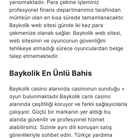
yansımaktadır. Para çekme işleminiz
profesyonel finans departmanımız tarafından
mümkün olan en kısa sürede tamamlanacaktır.
Baykolik web sitesi günde iki kez para
çekmenize olanak sağlar. Baykolik web sitesi,
web sitesinin ve oyuncunun güvenliğini
tehlikeye atmadığı sürece oyunculardan belge
talep etmemektedir.
Baykolik En Ünlü Bahis
Baykolik casino alanında casinonun sunduğu +
oyun bulunmaktadır.Baykolik canlı casino
alanında çeşitliliği koruyor ve farklı sağlayıcılarla
çalışıyor. Güçlü bir markanın yer aldığı bu
alanda güvenilir ve profesyonel hizmet
alabilirsiniz. Sizinle aynı dili konuşan satış
görevlileriyle sohbet edin. Türkçe yardıma