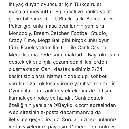
ihtiyaç duyan oyuncular için Türkçe rulet
masaları mevcuttur. Eğlenceli ve harika vakit
geçirebilirsiniz. Rulet, Black Jack, Baccarat ve
Poker gibi ünlü masa oyunlarının yanı sıra
Monopoly, Dream Catcher, Football Studio,
Crazy Time, Mega Ball gibi birçok ünlü oyun
türü. Esnek yatırım limitleri ile Canlı Casino
Meraklılarına evde sunulmaktadır. Baykolik canlı
destek ekibi bilgili, çözüm odaklı kişilerden
oluşmaktadır. Canlı destek ekibimiz 7/24
kesintisiz olarak hizmetinizde olup, sohbet
sorularınıza çok kısa sürede yanıt vermektedir.
Oyuncular için canlı destek ekibimizle iletişim
kurmak çok kolay ve hızlıdır. Canlı destek
özelliğinin yanı sıra @Baykolik.com adresinden
web sitesinin e-posta departmanıyla da
iletişime geçebilirsiniz. Sorularınızı, sorunlarınızı
ve tavsiyelerinizi paylaşın. Dönemin en ünlü ve