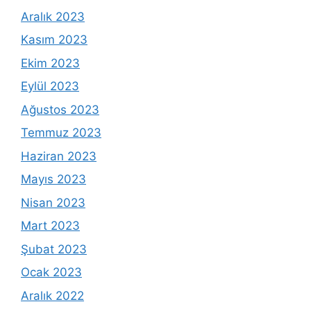
Aralık 2023
Kasım 2023
Ekim 2023
Eylül 2023
Ağustos 2023
Temmuz 2023
Haziran 2023
Mayıs 2023
Nisan 2023
Mart 2023
Şubat 2023
Ocak 2023
Aralık 2022