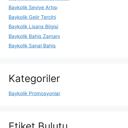
Baykolik Seviye Artışı
Baykolik Gelir Tercihi
Baykolik Lisans Bilgisi
Baykolik Bahis Zamanı
Baykolik Sanal Bahis
Kategoriler
Baykolik Promosyonlar
Etiket Bulutu