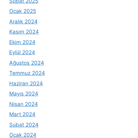
Şubat 2025
Ocak 2025
Aralık 2024
Kasım 2024
Ekim 2024
Eylül 2024
Ağustos 2024
Temmuz 2024
Haziran 2024
Mayıs 2024
Nisan 2024
Mart 2024
Şubat 2024
Ocak 2024