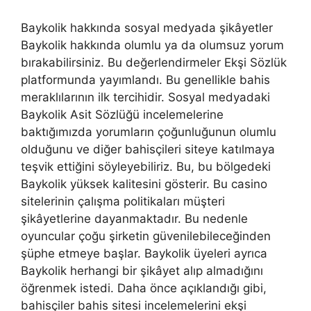
Baykolik hakkında sosyal medyada şikâyetler
Baykolik hakkında olumlu ya da olumsuz yorum
bırakabilirsiniz. Bu değerlendirmeler Ekşi Sözlük
platformunda yayımlandı. Bu genellikle bahis
meraklılarının ilk tercihidir. Sosyal medyadaki
Baykolik Asit Sözlüğü incelemelerine
baktığımızda yorumların çoğunluğunun olumlu
olduğunu ve diğer bahisçileri siteye katılmaya
teşvik ettiğini söyleyebiliriz. Bu, bu bölgedeki
Baykolik yüksek kalitesini gösterir. Bu casino
sitelerinin çalışma politikaları müşteri
şikâyetlerine dayanmaktadır. Bu nedenle
oyuncular çoğu şirketin güvenilebileceğinden
şüphe etmeye başlar. Baykolik üyeleri ayrıca
Baykolik herhangi bir şikâyet alıp almadığını
öğrenmek istedi. Daha önce açıklandığı gibi,
bahisçiler bahis sitesi incelemelerini ekşi