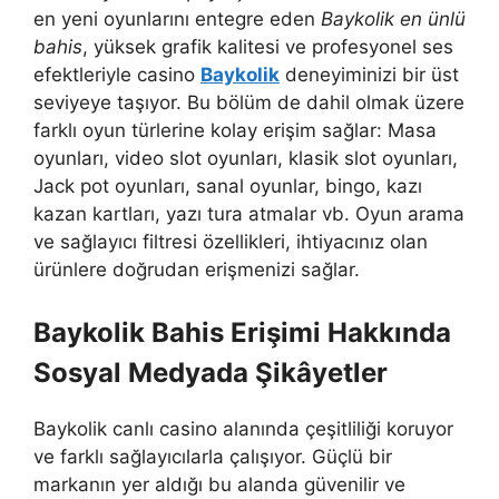
en yeni oyunlarını entegre eden
Baykolik en ünlü
bahis
, yüksek grafik kalitesi ve profesyonel ses
efektleriyle casino
Baykolik
deneyiminizi bir üst
seviyeye taşıyor. Bu bölüm de dahil olmak üzere
farklı oyun türlerine kolay erişim sağlar: Masa
oyunları, video slot oyunları, klasik slot oyunları,
Jack pot oyunları, sanal oyunlar, bingo, kazı
kazan kartları, yazı tura atmalar vb. Oyun arama
ve sağlayıcı filtresi özellikleri, ihtiyacınız olan
ürünlere doğrudan erişmenizi sağlar.
Baykolik Bahis Erişimi Hakkında
Sosyal Medyada Şikâyetler
Baykolik canlı casino alanında çeşitliliği koruyor
ve farklı sağlayıcılarla çalışıyor. Güçlü bir
markanın yer aldığı bu alanda güvenilir ve