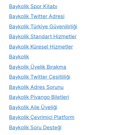
Baykolik Spor Kitabı
Baykolik Twitter Adresi
Baykolik Türkiye Güvenilirliği
Baykolik Standart Hizmetler
Baykolik Küresel Hizmetler
Baykolik
Baykolik Üyelik Bırakma
Baykolik Twitter Çeşitliliği
Baykolik Adres Sorunu
Baykolik Piyango Biletleri
Baykolik Aile Üyeliği
Baykolik Çevrimiçi Platform
Baykolik Soru Desteği