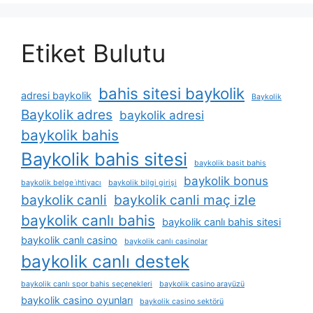
Etiket Bulutu
bahis sitesi baykolik
adresi baykolik
Baykolik
Baykolik adres
baykolik adresi
baykolik bahis
Baykolik bahis sitesi
baykolik basit bahis
baykolik bonus
baykolik belge i̇htiyacı
baykolik bilgi girişi
baykolik canli
baykolik canli maç izle
baykolik canlı bahis
baykolik canlı bahis sitesi
baykolik canlı casino
baykolik canlı casinolar
baykolik canlı destek
baykolik canlı spor bahis seçenekleri
baykolik casino arayüzü
baykolik casino oyunları
baykolik casino sektörü