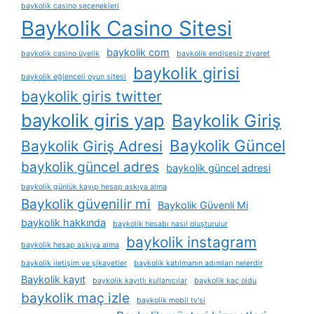
baykolik casino seçenekleri
Baykolik Casino Sitesi
baykolik com
baykolik casino üyelik
baykolik endişesiz ziyaret
baykolik girisi
baykolik eğlenceli oyun sitesi
baykolik giris twitter
baykolik giris yap
Baykolik Giriş
Baykolik Güncel
Baykolik Giriş Adresi
baykolik güncel adres
baykolik güncel adresi
baykolik günlük kayıp hesap askıya alma
Baykolik güvenilir mi
Baykolik Güvenli Mi
baykolik hakkında
baykolik hesabı nasıl oluşturulur
baykolik instagram
baykolik hesap askıya alma
baykolik i̇letişim ve şikayetler
baykolik katılmanın adımları nelerdir
Baykolik kayıt
baykolik kayıtlı kullanıcılar
baykolik kaç oldu
baykolik maç izle
baykolik mobil tv'si