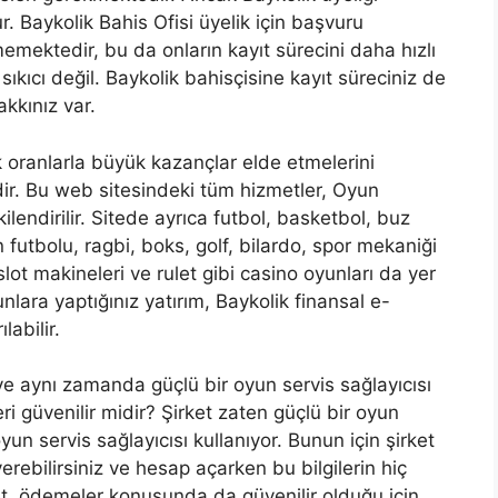
r. Baykolik Bahis Ofisi üyelik için başvuru
emektedir, bu da onların kayıt sürecini daha hızlı
kıcı değil. Baykolik bahisçisine kayıt süreciniz de
akkınız var.
 oranlarla büyük kazançlar elde etmelerini
dir. Bu web sitesindeki tüm hizmetler, Oyun
endirilir. Sitede ayrıca futbol, ​​basketbol, ​​buz
n futbolu, ragbi, boks, golf, bilardo, spor mekaniği
slot makineleri ve rulet gibi casino oyunları da yer
lara yaptığınız yatırım, Baykolik finansal e-
labilir.
ve aynı zamanda güçlü bir oyun servis sağlayıcısı
ri güvenilir midir? Şirket zaten güçlü bir oyun
un servis sağlayıcısı kullanıyor. Bunun için şirket
i verebilirsiniz ve hesap açarken bu bilgilerin hiç
ket, ödemeler konusunda da güvenilir olduğu için