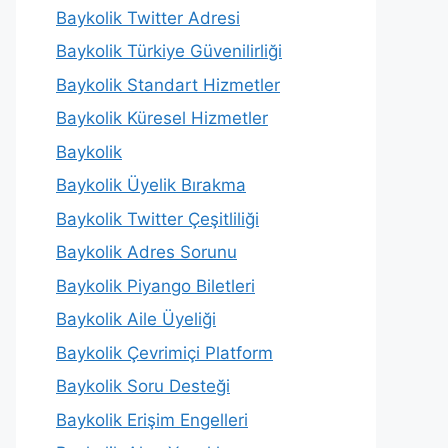
Baykolik Twitter Adresi
Baykolik Türkiye Güvenilirliği
Baykolik Standart Hizmetler
Baykolik Küresel Hizmetler
Baykolik
Baykolik Üyelik Bırakma
Baykolik Twitter Çeşitliliği
Baykolik Adres Sorunu
Baykolik Piyango Biletleri
Baykolik Aile Üyeliği
Baykolik Çevrimiçi Platform
Baykolik Soru Desteği
Baykolik Erişim Engelleri