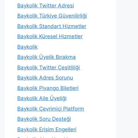
Baykolik Twitter Adresi
Baykolik Türkiye Güvenilirliği
Baykolik Standart Hizmetler
Baykolik Küresel Hizmetler
Baykolik
Baykolik Üyelik Bırakma
Baykolik Twitter Çeşitliliği
Baykolik Adres Sorunu
Baykolik Piyango Biletleri
Baykolik Aile Üyeliği
Baykolik Çevrimiçi Platform
Baykolik Soru Desteği
Baykolik Erişim Engelleri