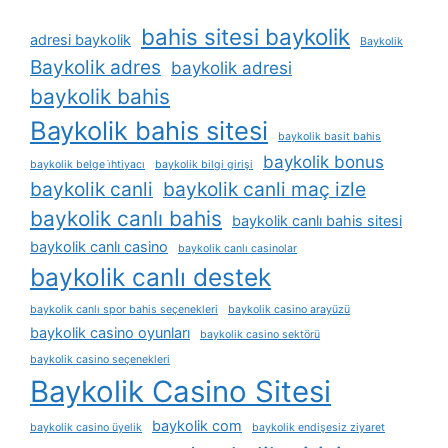
bahis sitesi baykolik
adresi baykolik
Baykolik
Baykolik adres
baykolik adresi
baykolik bahis
Baykolik bahis sitesi
baykolik basit bahis
baykolik bonus
baykolik belge i̇htiyacı
baykolik bilgi girişi
baykolik canli
baykolik canli maç izle
baykolik canlı bahis
baykolik canlı bahis sitesi
baykolik canlı casino
baykolik canlı casinolar
baykolik canlı destek
baykolik canlı spor bahis seçenekleri
baykolik casino arayüzü
baykolik casino oyunları
baykolik casino sektörü
baykolik casino seçenekleri
Baykolik Casino Sitesi
baykolik com
baykolik casino üyelik
baykolik endişesiz ziyaret