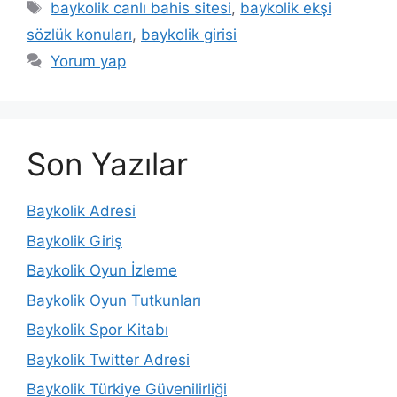
Etiketler
baykolik canlı bahis sitesi
,
baykolik ekşi
sözlük konuları
,
baykolik girisi
Yorum yap
Son Yazılar
Baykolik Adresi
Baykolik Giriş
Baykolik Oyun İzleme
Baykolik Oyun Tutkunları
Baykolik Spor Kitabı
Baykolik Twitter Adresi
Baykolik Türkiye Güvenilirliği