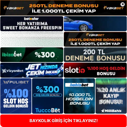
×
BAYKOLIK GİRİŞ İÇİN TIKLAYINIZ!