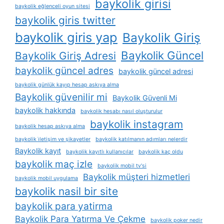
baykolik girisi
baykolik eğlenceli oyun sitesi
baykolik giris twitter
baykolik giris yap
Baykolik Giriş
Baykolik Güncel
Baykolik Giriş Adresi
baykolik güncel adres
baykolik güncel adresi
baykolik günlük kayıp hesap askıya alma
Baykolik güvenilir mi
Baykolik Güvenli Mi
baykolik hakkında
baykolik hesabı nasıl oluşturulur
baykolik instagram
baykolik hesap askıya alma
baykolik i̇letişim ve şikayetler
baykolik katılmanın adımları nelerdir
Baykolik kayıt
baykolik kayıtlı kullanıcılar
baykolik kaç oldu
baykolik maç izle
baykolik mobil tv'si
Baykolik müşteri hizmetleri
baykolik mobil uygulama
baykolik nasil bir site
baykolik para yatirma
Baykolik Para Yatırma Ve Çekme
baykolik poker nedir