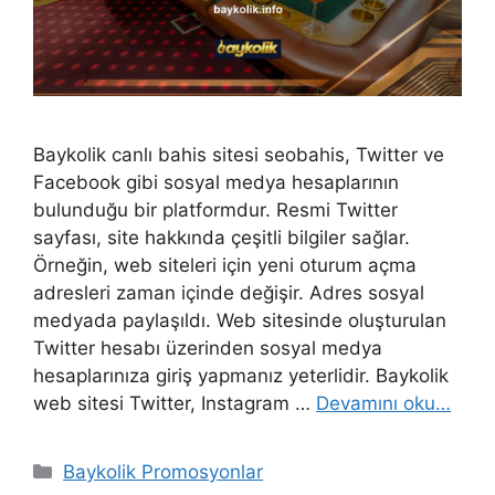
Baykolik canlı bahis sitesi seobahis, Twitter ve
Facebook gibi sosyal medya hesaplarının
bulunduğu bir platformdur. Resmi Twitter
sayfası, site hakkında çeşitli bilgiler sağlar.
Örneğin, web siteleri için yeni oturum açma
adresleri zaman içinde değişir. Adres sosyal
medyada paylaşıldı. Web sitesinde oluşturulan
Twitter hesabı üzerinden sosyal medya
hesaplarınıza giriş yapmanız yeterlidir. Baykolik
web sitesi Twitter, Instagram …
Devamını oku…
Kategoriler
Baykolik Promosyonlar