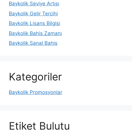
Baykolik Seviye Artışı
Baykolik Gelir Tercihi
Baykolik Lisans Bilgisi
Baykolik Bahis Zamanı
Baykolik Sanal Bahis
Kategoriler
Baykolik Promosyonlar
Etiket Bulutu