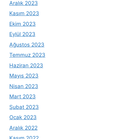
Aralık 2023
Kasım 2023
Ekim 2023
Eylül 2023
Ağustos 2023
Temmuz 2023
Haziran 2023
Mayıs 2023
Nisan 2023
Mart 2023
Şubat 2023
Ocak 2023
Aralık 2022
Kasım 2022