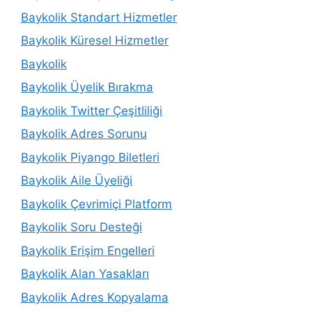
Baykolik Standart Hizmetler
Baykolik Küresel Hizmetler
Baykolik
Baykolik Üyelik Bırakma
Baykolik Twitter Çeşitliliği
Baykolik Adres Sorunu
Baykolik Piyango Biletleri
Baykolik Aile Üyeliği
Baykolik Çevrimiçi Platform
Baykolik Soru Desteği
Baykolik Erişim Engelleri
Baykolik Alan Yasakları
Baykolik Adres Kopyalama