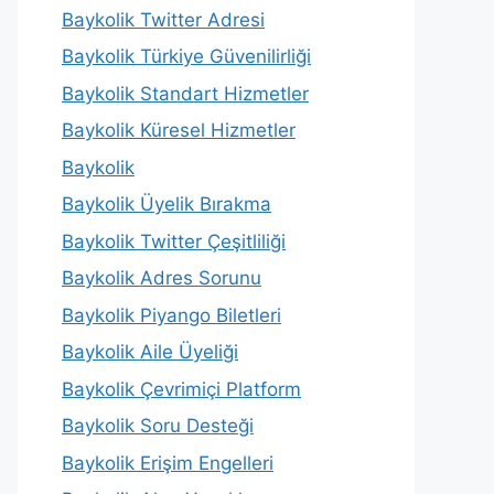
Baykolik Twitter Adresi
Baykolik Türkiye Güvenilirliği
Baykolik Standart Hizmetler
Baykolik Küresel Hizmetler
Baykolik
Baykolik Üyelik Bırakma
Baykolik Twitter Çeşitliliği
Baykolik Adres Sorunu
Baykolik Piyango Biletleri
Baykolik Aile Üyeliği
Baykolik Çevrimiçi Platform
Baykolik Soru Desteği
Baykolik Erişim Engelleri