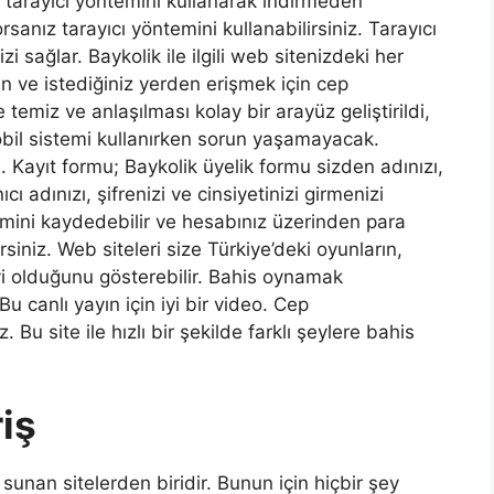
ı tarayıcı yöntemini kullanarak indirmeden
sanız tarayıcı yöntemini kullanabilirsiniz. Tarayıcı
sağlar. Baykolik ile ilgili web sitenizdeki her
an ve istediğiniz yerden erişmek için cep
e temiz ve anlaşılması kolay bir arayüz geliştirildi,
bil sistemi kullanırken sorun yaşamayacak.
. Kayıt formu; Baykolik üyelik formu sizden adınızı,
cı adınızı, şifrenizi ve cinsiyetinizi girmenizi
rimini kaydedebilir ve hesabınız üzerinden para
siniz. Web siteleri size Türkiye’deki oyunların,
yi olduğunu gösterebilir. Bahis oynamak
Bu canlı yayın için iyi bir video. Cep
 Bu site ile hızlı bir şekilde farklı şeylere bahis
iş
 sunan sitelerden biridir. Bunun için hiçbir şey