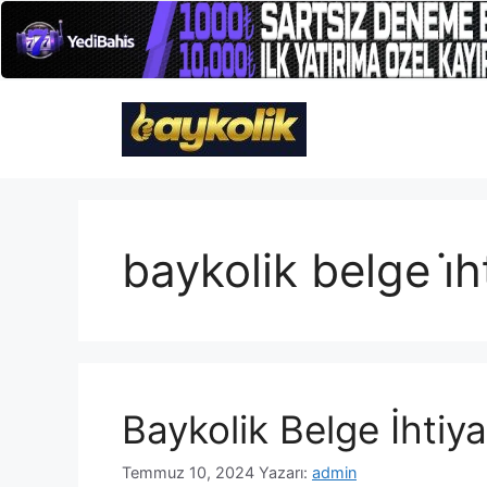
İçeriğe
atla
baykolik belge i̇h
Baykolik Belge İhtiya
Temmuz 10, 2024
Yazarı:
admin