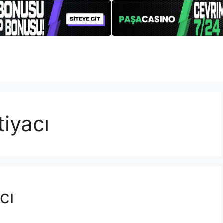
tiyacı
cı