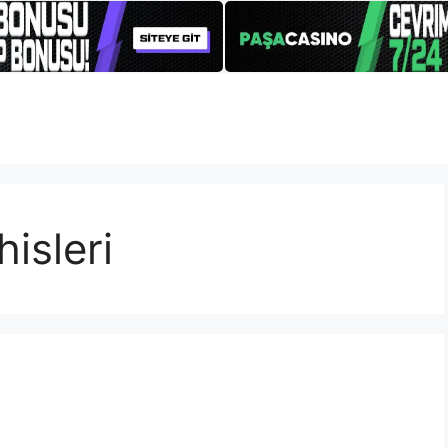
isleri
ı