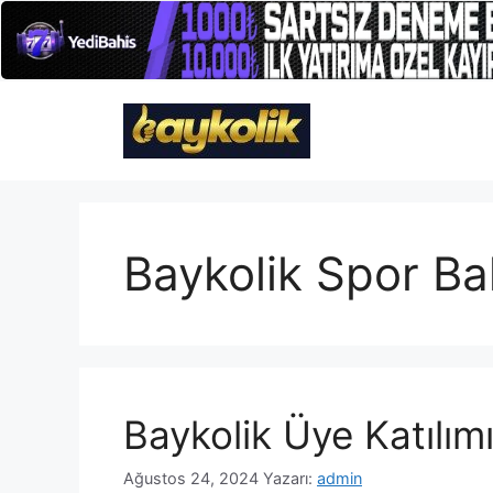
İçeriğe
atla
Baykolik Spor Bah
Baykolik Üye Katılım
Ağustos 24, 2024
Yazarı:
admin