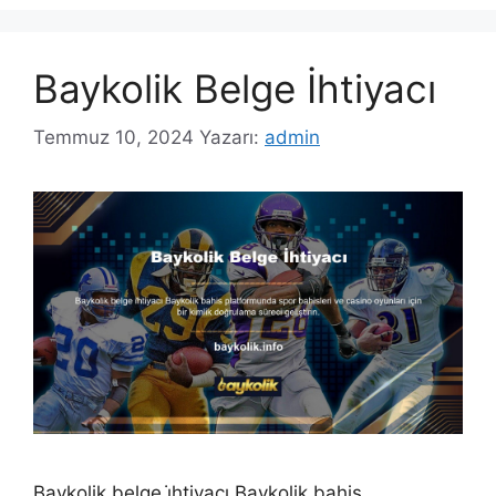
Baykolik Belge İhtiyacı
Temmuz 10, 2024
Yazarı:
admin
Baykolik belge i̇htiyacı Baykolik bahis