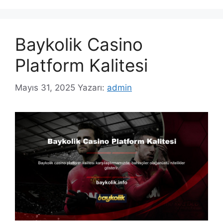
Baykolik Casino
Platform Kalitesi
Mayıs 31, 2025
Yazarı:
admin