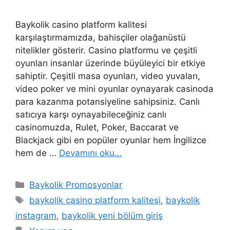
Baykolik casino platform kalitesi
karşılaştırmamızda, bahisçiler olağanüstü
nitelikler gösterir. Casino platformu ve çeşitli
oyunları insanlar üzerinde büyüleyici bir etkiye
sahiptir. Çeşitli masa oyunları, video yuvaları,
video poker ve mini oyunlar oynayarak casinoda
para kazanma potansiyeline sahipsiniz. Canlı
satıcıya karşı oynayabileceğiniz canlı
casinomuzda, Rulet, Poker, Baccarat ve
Blackjack gibi en popüler oyunlar hem İngilizce
hem de …
Devamını oku…
Kategoriler
Baykolik Promosyonlar
Etiketler
baykolik casino platform kalitesi
,
baykolik
instagram
,
baykolik yeni bölüm giriş