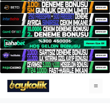
İçeriğe
atla
Menü