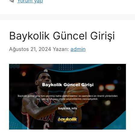
Yorum yap
Baykolik Güncel Girişi
Ağustos 21, 2024
Yazarı:
admin