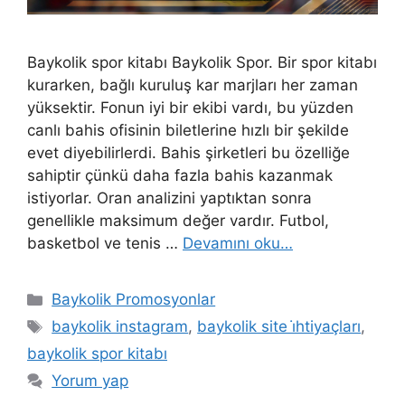
Baykolik spor kitabı Baykolik Spor. Bir spor kitabı
kurarken, bağlı kuruluş kar marjları her zaman
yüksektir. Fonun iyi bir ekibi vardı, bu yüzden
canlı bahis ofisinin biletlerine hızlı bir şekilde
evet diyebilirlerdi. Bahis şirketleri bu özelliğe
sahiptir çünkü daha fazla bahis kazanmak
istiyorlar. Oran analizini yaptıktan sonra
genellikle maksimum değer vardır. Futbol,
basketbol ve tenis …
Devamını oku…
Kategoriler
Baykolik Promosyonlar
Etiketler
baykolik instagram
,
baykolik site i̇htiyaçları
,
baykolik spor kitabı
Yorum yap