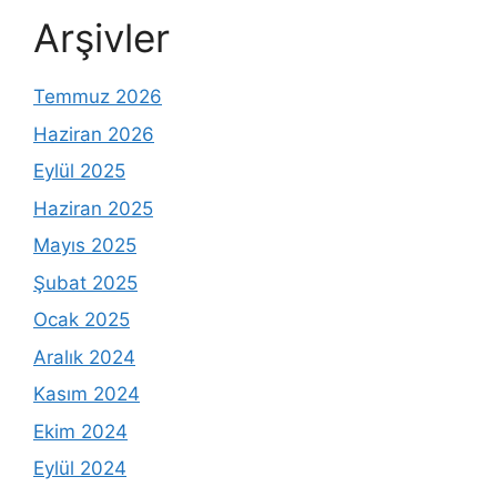
Arşivler
Temmuz 2026
Haziran 2026
Eylül 2025
Haziran 2025
Mayıs 2025
Şubat 2025
Ocak 2025
Aralık 2024
Kasım 2024
Ekim 2024
Eylül 2024