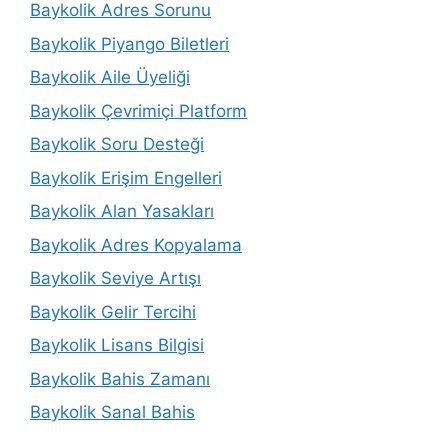
Baykolik Adres Sorunu
Baykolik Piyango Biletleri
Baykolik Aile Üyeliği
Baykolik Çevrimiçi Platform
Baykolik Soru Desteği
Baykolik Erişim Engelleri
Baykolik Alan Yasakları
Baykolik Adres Kopyalama
Baykolik Seviye Artışı
Baykolik Gelir Tercihi
Baykolik Lisans Bilgisi
Baykolik Bahis Zamanı
Baykolik Sanal Bahis