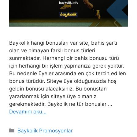
Baykolik hangi bonusları var site, bahis şartı
olan ve olmayan farklı bonus türleri
sunmaktadır. Herhangi bir bahis bonusu türü
için herhangi bir işlem yapmanıza gerek yoktur.
Bu nedenle üyeler arasında en çok tercih edilen
bonus türüdür. Siteye üye olduğunuzda hoş
geldin bonusu alacaksınız. Bu bonustan
yararlanmak için siteye üye olmanız
gerekmektedir. Baykolik ne tür bonuslar …
Devamını oku…
Kategoriler
Baykolik Promosyonlar