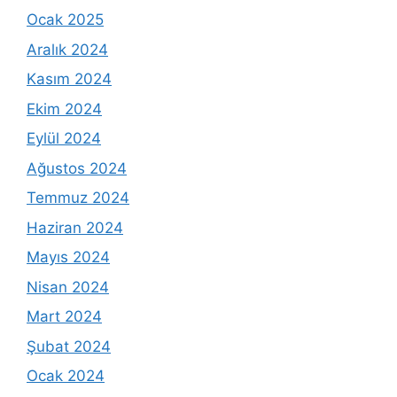
Ocak 2025
Aralık 2024
Kasım 2024
Ekim 2024
Eylül 2024
Ağustos 2024
Temmuz 2024
Haziran 2024
Mayıs 2024
Nisan 2024
Mart 2024
Şubat 2024
Ocak 2024