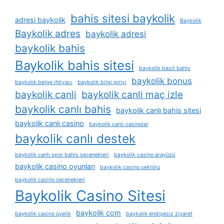
bahis sitesi baykolik
adresi baykolik
Baykolik
Baykolik adres
baykolik adresi
baykolik bahis
Baykolik bahis sitesi
baykolik basit bahis
baykolik bonus
baykolik belge i̇htiyacı
baykolik bilgi girişi
baykolik canli
baykolik canli maç izle
baykolik canlı bahis
baykolik canlı bahis sitesi
baykolik canlı casino
baykolik canlı casinolar
baykolik canlı destek
baykolik canlı spor bahis seçenekleri
baykolik casino arayüzü
baykolik casino oyunları
baykolik casino sektörü
baykolik casino seçenekleri
Baykolik Casino Sitesi
baykolik com
baykolik casino üyelik
baykolik endişesiz ziyaret