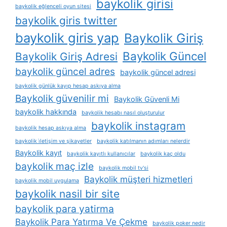
baykolik girisi
baykolik eğlenceli oyun sitesi
baykolik giris twitter
baykolik giris yap
Baykolik Giriş
Baykolik Güncel
Baykolik Giriş Adresi
baykolik güncel adres
baykolik güncel adresi
baykolik günlük kayıp hesap askıya alma
Baykolik güvenilir mi
Baykolik Güvenli Mi
baykolik hakkında
baykolik hesabı nasıl oluşturulur
baykolik instagram
baykolik hesap askıya alma
baykolik i̇letişim ve şikayetler
baykolik katılmanın adımları nelerdir
Baykolik kayıt
baykolik kayıtlı kullanıcılar
baykolik kaç oldu
baykolik maç izle
baykolik mobil tv'si
Baykolik müşteri hizmetleri
baykolik mobil uygulama
baykolik nasil bir site
baykolik para yatirma
Baykolik Para Yatırma Ve Çekme
baykolik poker nedir