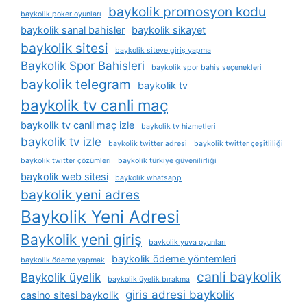
baykolik promosyon kodu
baykolik poker oyunları
baykolik sanal bahisler
baykolik sikayet
baykolik sitesi
baykolik siteye giriş yapma
Baykolik Spor Bahisleri
baykolik spor bahis seçenekleri
baykolik telegram
baykolik tv
baykolik tv canli maç
baykolik tv canli maç izle
baykolik tv hizmetleri
baykolik tv izle
baykolik twitter adresi
baykolik twitter çeşitliliği
baykolik twitter çözümleri
baykolik türkiye güvenilirliği
baykolik web sitesi
baykolik whatsapp
baykolik yeni adres
Baykolik Yeni Adresi
Baykolik yeni giriş
baykolik yuva oyunları
baykolik ödeme yöntemleri
baykolik ödeme yapmak
canli baykolik
Baykolik üyelik
baykolik üyelik bırakma
giris adresi baykolik
casino sitesi baykolik