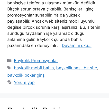
bahisçiye telefonla ulaşmak mümkün değildir.
Birçok sorun ortaya çıkabilir. Bahisçiler ilginç
promosyonlar sunabilir. Ya da yüksek
paylaşabilir. Ancak web siteniz mobil uyumlu
değilse birçok sorunla karşılaşırsınız. Bu, sitenin
sunduğu faydaların işe yaramaz olduğu
anlamına gelir. Baykolik şu anda bahis
pazarındaki en deneyimli …
Devamını oku…
Kategoriler
Baykolik Promosyonlar
Etiketler
baykolik mobil bahis
,
baykolik nasil bir site
,
baykolik poker giriş
Yorum yap