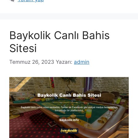
Baykolik Canlı Bahis
Sitesi
Temmuz 26, 2023
Yazarı:
admin