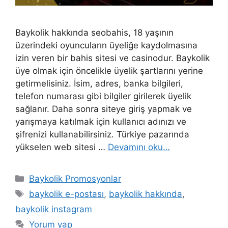
Baykolik hakkında seobahis, 18 yaşının
üzerindeki oyuncuların üyeliğe kaydolmasına
izin veren bir bahis sitesi ve casinodur. Baykolik
üye olmak için öncelikle üyelik şartlarını yerine
getirmelisiniz. İsim, adres, banka bilgileri,
telefon numarası gibi bilgiler girilerek üyelik
sağlanır. Daha sonra siteye giriş yapmak ve
yarışmaya katılmak için kullanıcı adınızı ve
şifrenizi kullanabilirsiniz. Türkiye pazarında
yükselen web sitesi …
Devamını oku…
Kategoriler
Baykolik Promosyonlar
Etiketler
baykolik e-postası
,
baykolik hakkında
,
baykolik instagram
Yorum yap