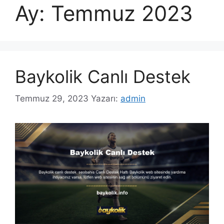
Ay:
Temmuz 2023
Baykolik Canlı Destek
Temmuz 29, 2023
Yazarı:
admin