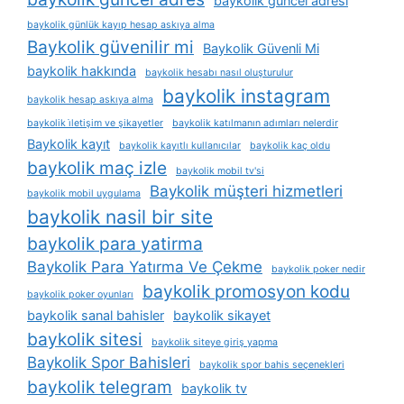
baykolik güncel adresi
baykolik günlük kayıp hesap askıya alma
Baykolik güvenilir mi
Baykolik Güvenli Mi
baykolik hakkında
baykolik hesabı nasıl oluşturulur
baykolik instagram
baykolik hesap askıya alma
baykolik i̇letişim ve şikayetler
baykolik katılmanın adımları nelerdir
Baykolik kayıt
baykolik kayıtlı kullanıcılar
baykolik kaç oldu
baykolik maç izle
baykolik mobil tv'si
Baykolik müşteri hizmetleri
baykolik mobil uygulama
baykolik nasil bir site
baykolik para yatirma
Baykolik Para Yatırma Ve Çekme
baykolik poker nedir
baykolik promosyon kodu
baykolik poker oyunları
baykolik sanal bahisler
baykolik sikayet
baykolik sitesi
baykolik siteye giriş yapma
Baykolik Spor Bahisleri
baykolik spor bahis seçenekleri
baykolik telegram
baykolik tv