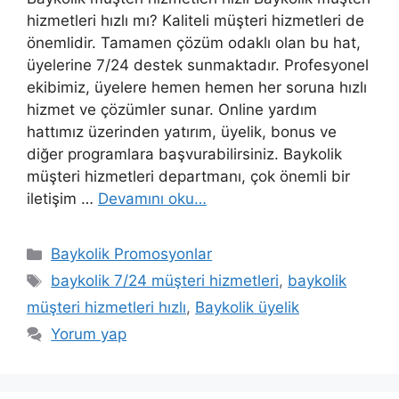
hizmetleri hızlı mı? Kaliteli müşteri hizmetleri de
önemlidir. Tamamen çözüm odaklı olan bu hat,
üyelerine 7/24 destek sunmaktadır. Profesyonel
ekibimiz, üyelere hemen hemen her soruna hızlı
hizmet ve çözümler sunar. Online yardım
hattımız üzerinden yatırım, üyelik, bonus ve
diğer programlara başvurabilirsiniz. Baykolik
müşteri hizmetleri departmanı, çok önemli bir
iletişim …
Devamını oku…
Kategoriler
Baykolik Promosyonlar
Etiketler
baykolik 7/24 müşteri hizmetleri
,
baykolik
müşteri hizmetleri hızlı
,
Baykolik üyelik
Yorum yap