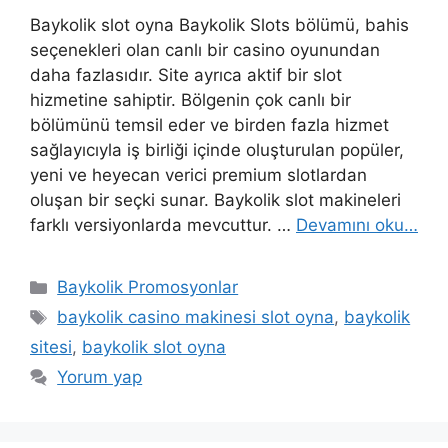
Baykolik slot oyna Baykolik Slots bölümü, bahis
seçenekleri olan canlı bir casino oyunundan
daha fazlasıdır. Site ayrıca aktif bir slot
hizmetine sahiptir. Bölgenin çok canlı bir
bölümünü temsil eder ve birden fazla hizmet
sağlayıcıyla iş birliği içinde oluşturulan popüler,
yeni ve heyecan verici premium slotlardan
oluşan bir seçki sunar. Baykolik slot makineleri
farklı versiyonlarda mevcuttur. …
Devamını oku…
Kategoriler
Baykolik Promosyonlar
Etiketler
baykolik casino makinesi slot oyna
,
baykolik
sitesi
,
baykolik slot oyna
Yorum yap