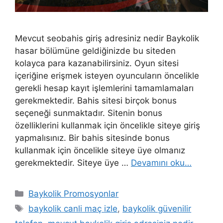
Mevcut seobahis giriş adresiniz nedir Baykolik
hasar bölümüne geldiğinizde bu siteden
kolayca para kazanabilirsiniz. Oyun sitesi
içeriğine erişmek isteyen oyuncuların öncelikle
gerekli hesap kayıt işlemlerini tamamlamaları
gerekmektedir. Bahis sitesi birçok bonus
seçeneği sunmaktadır. Sitenin bonus
özelliklerini kullanmak için öncelikle siteye giriş
yapmalısınız. Bir bahis sitesinde bonus
kullanmak için öncelikle siteye üye olmanız
gerekmektedir. Siteye üye …
Devamını oku…
Kategoriler
Baykolik Promosyonlar
Etiketler
baykolik canli maç izle
,
baykolik güvenilir