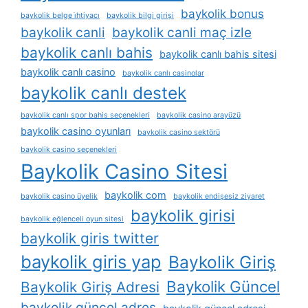
baykolik bonus
baykolik belge i̇htiyacı
baykolik bilgi girişi
baykolik canli
baykolik canli maç izle
baykolik canlı bahis
baykolik canlı bahis sitesi
baykolik canlı casino
baykolik canlı casinolar
baykolik canlı destek
baykolik canlı spor bahis seçenekleri
baykolik casino arayüzü
baykolik casino oyunları
baykolik casino sektörü
baykolik casino seçenekleri
Baykolik Casino Sitesi
baykolik com
baykolik casino üyelik
baykolik endişesiz ziyaret
baykolik girisi
baykolik eğlenceli oyun sitesi
baykolik giris twitter
baykolik giris yap
Baykolik Giriş
Baykolik Güncel
Baykolik Giriş Adresi
baykolik güncel adres