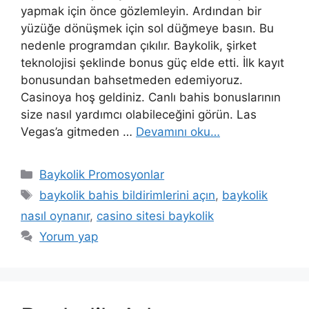
yapmak için önce gözlemleyin. Ardından bir
yüzüğe dönüşmek için sol düğmeye basın. Bu
nedenle programdan çıkılır. Baykolik, şirket
teknolojisi şeklinde bonus güç elde etti. İlk kayıt
bonusundan bahsetmeden edemiyoruz.
Casinoya hoş geldiniz. Canlı bahis bonuslarının
size nasıl yardımcı olabileceğini görün. Las
Vegas’a gitmeden …
Devamını oku…
Kategoriler
Baykolik Promosyonlar
Etiketler
baykolik bahis bildirimlerini açın
,
baykolik
nasıl oynanır
,
casino sitesi baykolik
Yorum yap