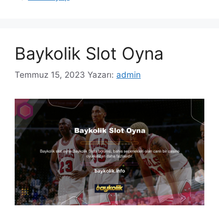
Baykolik Slot Oyna
Temmuz 15, 2023
Yazarı:
admin