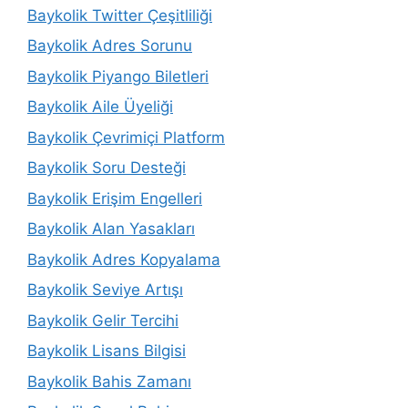
Baykolik Twitter Çeşitliliği
Baykolik Adres Sorunu
Baykolik Piyango Biletleri
Baykolik Aile Üyeliği
Baykolik Çevrimiçi Platform
Baykolik Soru Desteği
Baykolik Erişim Engelleri
Baykolik Alan Yasakları
Baykolik Adres Kopyalama
Baykolik Seviye Artışı
Baykolik Gelir Tercihi
Baykolik Lisans Bilgisi
Baykolik Bahis Zamanı