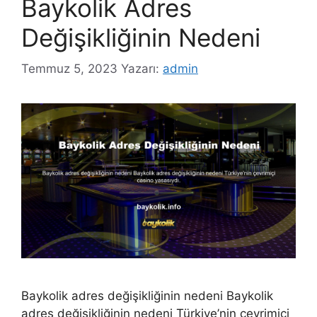
Baykolik Adres
Değişikliğinin Nedeni
Temmuz 5, 2023
Yazarı:
admin
Baykolik adres değişikliğinin nedeni Baykolik
adres değişikliğinin nedeni Türkiye’nin çevrimiçi