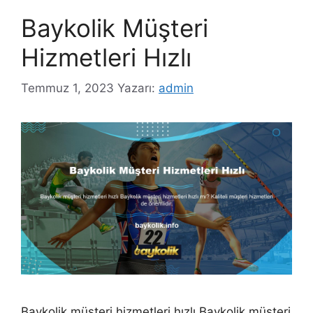
Baykolik Müşteri
Hizmetleri Hızlı
Temmuz 1, 2023
Yazarı:
admin
Baykolik müşteri hizmetleri hızlı Baykolik müşteri