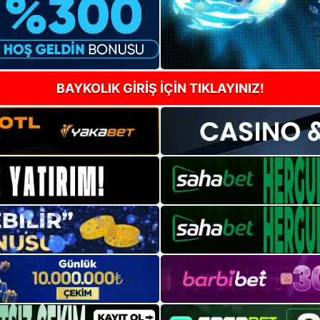
BAYKOLIK GİRİŞ İÇİN TIKLAYINIZ!