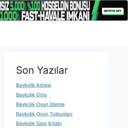
Son Yazılar
Baykolik Adresi
Baykolik Giriş
Baykolik Oyun İzleme
Baykolik Oyun Tutkunları
Baykolik Spor Kitabı