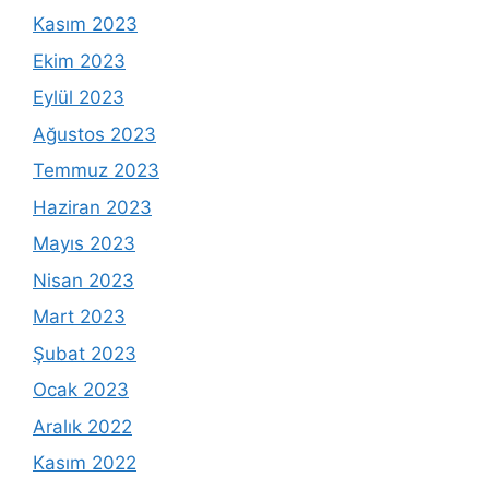
Kasım 2023
Ekim 2023
Eylül 2023
Ağustos 2023
Temmuz 2023
Haziran 2023
Mayıs 2023
Nisan 2023
Mart 2023
Şubat 2023
Ocak 2023
Aralık 2022
Kasım 2022