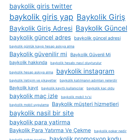
baykolik giris twitter
baykolik giris yap
Baykolik Giriş
Baykolik Güncel
Baykolik Giriş Adresi
baykolik güncel adres
baykolik güncel adresi
baykolik günlük kayıp hesap askıya alma
Baykolik güvenilir mi
Baykolik Güvenli Mi
baykolik hakkında
baykolik hesabı nasıl oluşturulur
baykolik instagram
baykolik hesap askıya alma
baykolik i̇letişim ve şikayetler
baykolik katılmanın adımları nelerdir
Baykolik kayıt
baykolik kayıtlı kullanıcılar
baykolik kaç oldu
baykolik maç izle
baykolik mobil tv'si
Baykolik müşteri hizmetleri
baykolik mobil uygulama
baykolik nasil bir site
baykolik para yatirma
Baykolik Para Yatırma Ve Çekme
baykolik poker nedir
baykolik promosyon kodu
baykolik poker oyunları