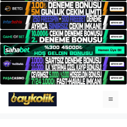
İçeriğe
atla
Menü