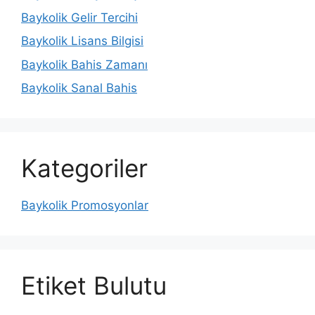
Baykolik Gelir Tercihi
Baykolik Lisans Bilgisi
Baykolik Bahis Zamanı
Baykolik Sanal Bahis
Kategoriler
Baykolik Promosyonlar
Etiket Bulutu