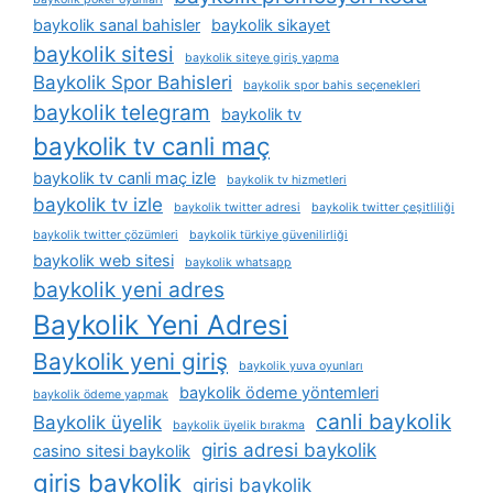
baykolik sanal bahisler
baykolik sikayet
baykolik sitesi
baykolik siteye giriş yapma
Baykolik Spor Bahisleri
baykolik spor bahis seçenekleri
baykolik telegram
baykolik tv
baykolik tv canli maç
baykolik tv canli maç izle
baykolik tv hizmetleri
baykolik tv izle
baykolik twitter adresi
baykolik twitter çeşitliliği
baykolik twitter çözümleri
baykolik türkiye güvenilirliği
baykolik web sitesi
baykolik whatsapp
baykolik yeni adres
Baykolik Yeni Adresi
Baykolik yeni giriş
baykolik yuva oyunları
baykolik ödeme yöntemleri
baykolik ödeme yapmak
canli baykolik
Baykolik üyelik
baykolik üyelik bırakma
giris adresi baykolik
casino sitesi baykolik
giris baykolik
girisi baykolik