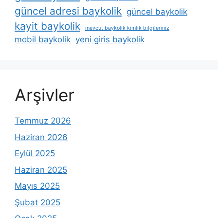
güncel adresi baykolik
güncel baykolik
kayit baykolik
mevcut baykolik kimlik bilgileriniz
mobil baykolik
yeni giris baykolik
Arşivler
Temmuz 2026
Haziran 2026
Eylül 2025
Haziran 2025
Mayıs 2025
Şubat 2025