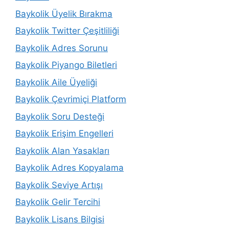
Baykolik Üyelik Bırakma
Baykolik Twitter Çeşitliliği
Baykolik Adres Sorunu
Baykolik Piyango Biletleri
Baykolik Aile Üyeliği
Baykolik Çevrimiçi Platform
Baykolik Soru Desteği
Baykolik Erişim Engelleri
Baykolik Alan Yasakları
Baykolik Adres Kopyalama
Baykolik Seviye Artışı
Baykolik Gelir Tercihi
Baykolik Lisans Bilgisi