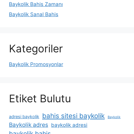
Baykolik Bahis Zamanı
Baykolik Sanal Bahis
Kategoriler
Baykolik Promosyonlar
Etiket Bulutu
bahis sitesi baykolik
adresi baykolik
Baykolik
Baykolik adres
baykolik adresi
baykolik bahis