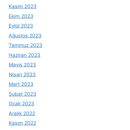
Kasım 2023
Ekim 2023
Eylül 2023
Ağustos 2023
Temmuz 2023
Haziran 2023
Mayıs 2023
Nisan 2023
Mart 2023
Şubat 2023
Ocak 2023
Aralık 2022
Kasım 2022