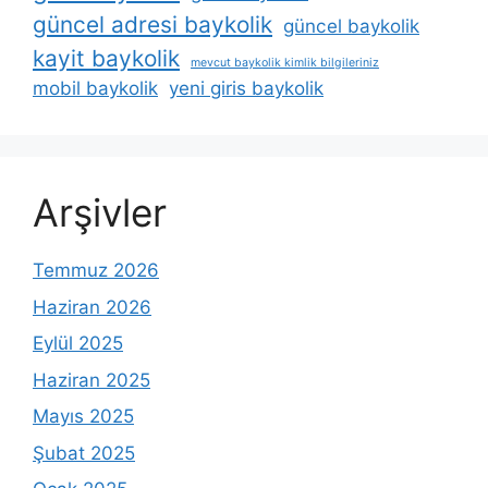
güncel adresi baykolik
güncel baykolik
kayit baykolik
mevcut baykolik kimlik bilgileriniz
mobil baykolik
yeni giris baykolik
Arşivler
Temmuz 2026
Haziran 2026
Eylül 2025
Haziran 2025
Mayıs 2025
Şubat 2025