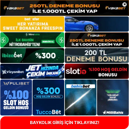
×
BAYKOLIK GİRİŞ İÇİN TIKLAYINIZ!