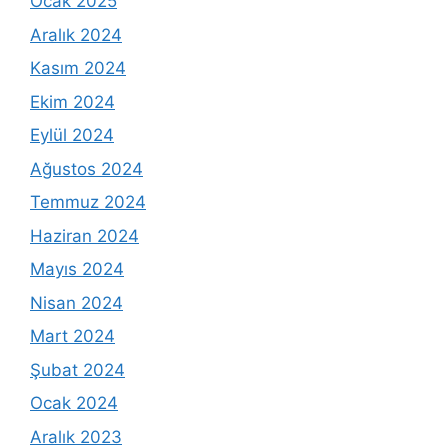
Ocak 2025
Aralık 2024
Kasım 2024
Ekim 2024
Eylül 2024
Ağustos 2024
Temmuz 2024
Haziran 2024
Mayıs 2024
Nisan 2024
Mart 2024
Şubat 2024
Ocak 2024
Aralık 2023