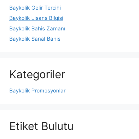
Baykolik Gelir Tercihi
Baykolik Lisans Bilgisi
Baykolik Bahis Zamanı
Baykolik Sanal Bahis
Kategoriler
Baykolik Promosyonlar
Etiket Bulutu