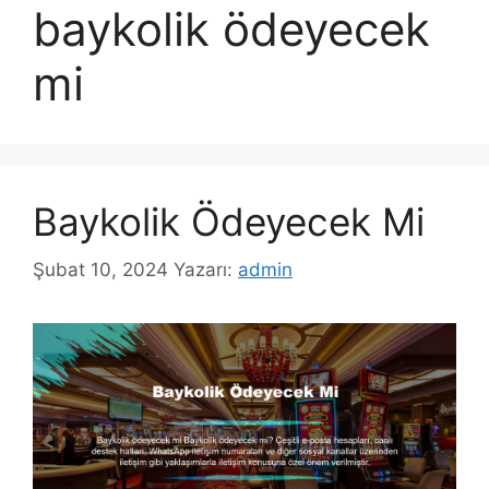
baykolik ödeyecek
mi
Baykolik Ödeyecek Mi
Şubat 10, 2024
Yazarı:
admin