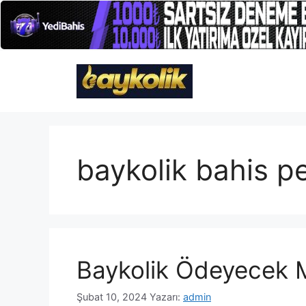
İçeriğe
atla
baykolik bahis p
Baykolik Ödeyecek 
Şubat 10, 2024
Yazarı:
admin