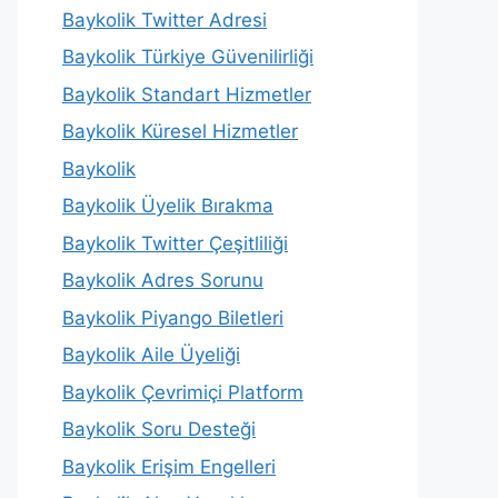
Baykolik Twitter Adresi
Baykolik Türkiye Güvenilirliği
Baykolik Standart Hizmetler
Baykolik Küresel Hizmetler
Baykolik
Baykolik Üyelik Bırakma
Baykolik Twitter Çeşitliliği
Baykolik Adres Sorunu
Baykolik Piyango Biletleri
Baykolik Aile Üyeliği
Baykolik Çevrimiçi Platform
Baykolik Soru Desteği
Baykolik Erişim Engelleri