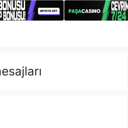
esajları