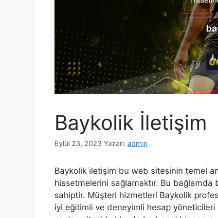
Baykolik İletişim
Eylül 23, 2023
Yazarı:
admin
Baykolik i̇letişim bu web sitesinin temel a
hissetmelerini sağlamaktır. Bu bağlamda b
sahiptir. Müşteri hizmetleri Baykolik prof
iyi eğitimli ve deneyimli hesap yöneticileri a