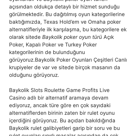
açısından oldukça detaylı bir hizmet sunduğu
görülmektedir. Bu dağıtılmış oyun kategorilerine
baktığımızda, Texas Hold’em ve Omaha poker
alternatifleriyle ilk karşılaşma, bu kategorilere ek
olarak sitede
Baykolik poker oyun türü
Açık
Poker, Kapalı Poker ve Turkey Poker
kategorilerinin de bulunduğunu
görüyoruz.Baykolik Poker Oyunları Çeşitleri Canlı
krupiyeler de var ve sitede birçok masanın da
olduğunu görüyoruz.
Baykolik Slots Roulette Game Profits Live
Casino adlı bir alternatif aramaya devam
ediyoruz, ancak türe göre en çok sayıdaki
alternatiflerden birinin zaten bir rulet oyunu
içerdiğini görüyoruz. Bu açıdan bakıldığında
Baykolik rulet galibiyetleri garip bir soru ve bu
rulet oyunları sınırlı masalar açısından da çok