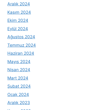
Aralık 2024
Kasım 2024
Ekim 2024
Eylül 2024
Ağustos 2024
Temmuz 2024
Haziran 2024
Mayıs 2024
Nisan 2024
Mart 2024
Şubat 2024
Ocak 2024
Aralık 2023