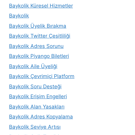
Baykolik Küresel Hizmetler
Baykolik
Baykolik Üyelik Bırakma
Baykolik Twitter Çeşitliliği
Baykolik Adres Sorunu
Baykolik Piyango Biletleri
Baykolik Aile Üyeliği
Baykolik Çevrimiçi Platform
Baykolik Soru Desteği
Baykolik Erişim Engelleri
Baykolik Alan Yasakları
Baykolik Adres Kopyalama
Baykolik Seviye Artışı