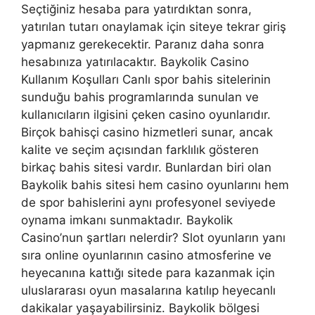
Seçtiğiniz hesaba para yatırdıktan sonra,
yatırılan tutarı onaylamak için siteye tekrar giriş
yapmanız gerekecektir. Paranız daha sonra
hesabınıza yatırılacaktır. Baykolik Casino
Kullanım Koşulları Canlı spor bahis sitelerinin
sunduğu bahis programlarında sunulan ve
kullanıcıların ilgisini çeken casino oyunlarıdır.
Birçok bahisçi casino hizmetleri sunar, ancak
kalite ve seçim açısından farklılık gösteren
birkaç bahis sitesi vardır. Bunlardan biri olan
Baykolik bahis sitesi hem casino oyunlarını hem
de spor bahislerini aynı profesyonel seviyede
oynama imkanı sunmaktadır. Baykolik
Casino’nun şartları nelerdir? Slot oyunların yanı
sıra online oyunlarının casino atmosferine ve
heyecanına kattığı sitede para kazanmak için
uluslararası oyun masalarına katılıp heyecanlı
dakikalar yaşayabilirsiniz. Baykolik bölgesi