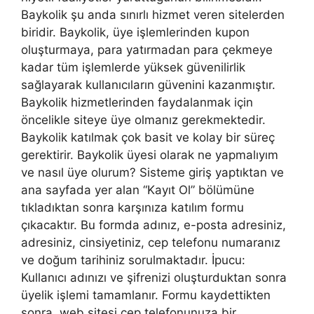
Baykolik şu anda sınırlı hizmet veren sitelerden
biridir. Baykolik, üye işlemlerinden kupon
oluşturmaya, para yatırmadan para çekmeye
kadar tüm işlemlerde yüksek güvenilirlik
sağlayarak kullanıcıların güvenini kazanmıştır.
Baykolik hizmetlerinden faydalanmak için
öncelikle siteye üye olmanız gerekmektedir.
Baykolik katılmak çok basit ve kolay bir süreç
gerektirir. Baykolik üyesi olarak ne yapmalıyım
ve nasıl üye olurum? Sisteme giriş yaptıktan ve
ana sayfada yer alan “Kayıt Ol” bölümüne
tıkladıktan sonra karşınıza katılım formu
çıkacaktır. Bu formda adınız, e-posta adresiniz,
adresiniz, cinsiyetiniz, cep telefonu numaranız
ve doğum tarihiniz sorulmaktadır. İpucu:
Kullanıcı adınızı ve şifrenizi oluşturduktan sonra
üyelik işlemi tamamlanır. Formu kaydettikten
sonra, web sitesi cep telefonunuza bir