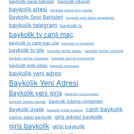
baykolik sanal bahisler
baykolik sikayet
baykolik sitesi
baykolik siteye giriş yapma
Baykolik Spor Bahisleri
baykolik spor bahis seçenekleri
baykolik telegram
baykolik tv
baykolik tv canli maç
baykolik tv canli maç izle
baykolik tv hizmetleri
baykolik tv izle
baykolik twitter adresi
baykolik twitter çeşitliliği
baykolik twitter çözümleri
baykolik türkiye güvenilirliği
baykolik web sitesi
baykolik whatsapp
baykolik yeni adres
Baykolik Yeni Adresi
Baykolik yeni giriş
baykolik yuva oyunları
baykolik ödeme yöntemleri
baykolik ödeme yapmak
canli baykolik
Baykolik üyelik
baykolik üyelik bırakma
giris adresi baykolik
casino sitesi baykolik
giris baykolik
girisi baykolik