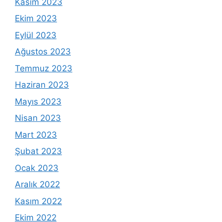
Kasım 2023
Ekim 2023
Eylül 2023
Ağustos 2023
Temmuz 2023
Haziran 2023
Mayıs 2023
Nisan 2023
Mart 2023
Şubat 2023
Ocak 2023
Aralık 2022
Kasım 2022
Ekim 2022