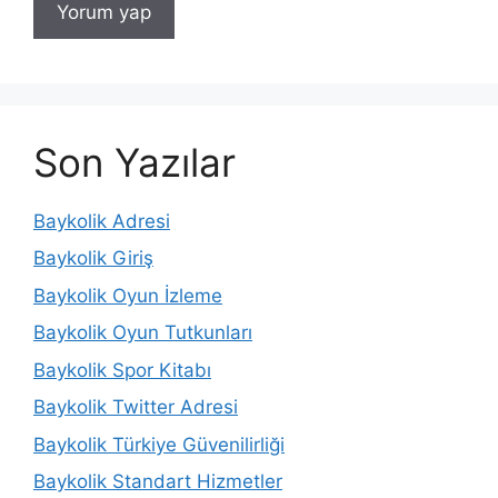
Son Yazılar
Baykolik Adresi
Baykolik Giriş
Baykolik Oyun İzleme
Baykolik Oyun Tutkunları
Baykolik Spor Kitabı
Baykolik Twitter Adresi
Baykolik Türkiye Güvenilirliği
Baykolik Standart Hizmetler