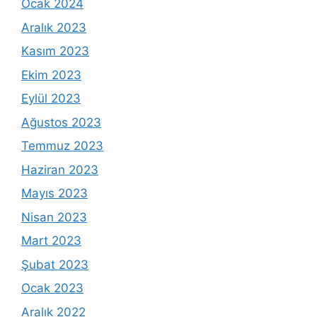
Ocak 2024
Aralık 2023
Kasım 2023
Ekim 2023
Eylül 2023
Ağustos 2023
Temmuz 2023
Haziran 2023
Mayıs 2023
Nisan 2023
Mart 2023
Şubat 2023
Ocak 2023
Aralık 2022