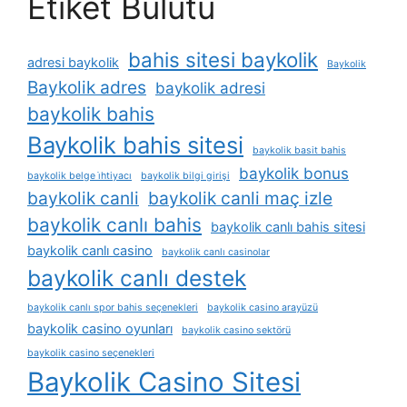
Etiket Bulutu
bahis sitesi baykolik
adresi baykolik
Baykolik
Baykolik adres
baykolik adresi
baykolik bahis
Baykolik bahis sitesi
baykolik basit bahis
baykolik bonus
baykolik belge i̇htiyacı
baykolik bilgi girişi
baykolik canli
baykolik canli maç izle
baykolik canlı bahis
baykolik canlı bahis sitesi
baykolik canlı casino
baykolik canlı casinolar
baykolik canlı destek
baykolik canlı spor bahis seçenekleri
baykolik casino arayüzü
baykolik casino oyunları
baykolik casino sektörü
baykolik casino seçenekleri
Baykolik Casino Sitesi