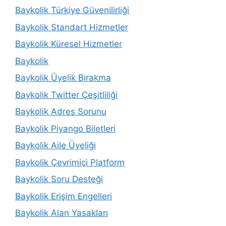
Baykolik Türkiye Güvenilirliği
Baykolik Standart Hizmetler
Baykolik Küresel Hizmetler
Baykolik
Baykolik Üyelik Bırakma
Baykolik Twitter Çeşitliliği
Baykolik Adres Sorunu
Baykolik Piyango Biletleri
Baykolik Aile Üyeliği
Baykolik Çevrimiçi Platform
Baykolik Soru Desteği
Baykolik Erişim Engelleri
Baykolik Alan Yasakları