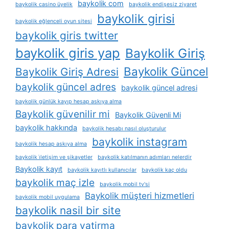
baykolik com
baykolik casino üyelik
baykolik endişesiz ziyaret
baykolik girisi
baykolik eğlenceli oyun sitesi
baykolik giris twitter
baykolik giris yap
Baykolik Giriş
Baykolik Güncel
Baykolik Giriş Adresi
baykolik güncel adres
baykolik güncel adresi
baykolik günlük kayıp hesap askıya alma
Baykolik güvenilir mi
Baykolik Güvenli Mi
baykolik hakkında
baykolik hesabı nasıl oluşturulur
baykolik instagram
baykolik hesap askıya alma
baykolik i̇letişim ve şikayetler
baykolik katılmanın adımları nelerdir
Baykolik kayıt
baykolik kayıtlı kullanıcılar
baykolik kaç oldu
baykolik maç izle
baykolik mobil tv'si
Baykolik müşteri hizmetleri
baykolik mobil uygulama
baykolik nasil bir site
baykolik para yatirma