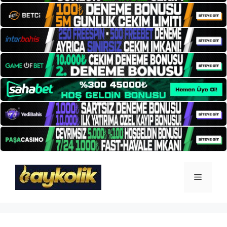
İçeriğe
atla
Menü