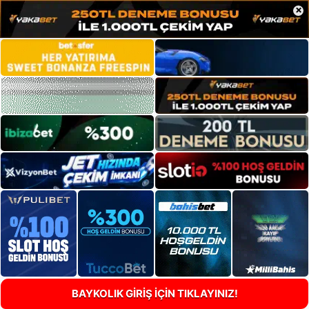
×
BAYKOLIK GİRİŞ İÇİN TIKLAYINIZ!