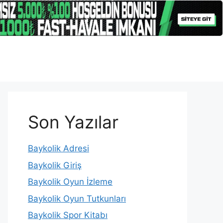
Son Yazılar
Baykolik Adresi
Baykolik Giriş
Baykolik Oyun İzleme
Baykolik Oyun Tutkunları
Baykolik Spor Kitabı