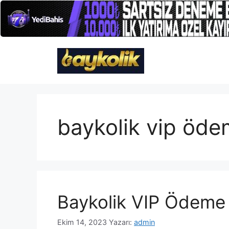
İçeriğe
atla
baykolik vip öde
Baykolik VIP Ödeme 
Ekim 14, 2023
Yazarı:
admin