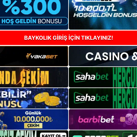
BAYKOLIK GİRİŞ İÇİN TIKLAYINIZ!