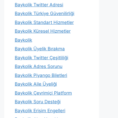
Baykolik Twitter Adresi
Baykolik Türkiye Güvenilirliği
Baykolik Standart Hizmetler
Baykolik Küresel Hizmetler
Baykolik
Baykolik Üyelik Bırakma
Baykolik Twitter Çeşitliliği
Baykolik Adres Sorunu
Baykolik Piyango Biletleri
Baykolik Aile Üyeliği
Baykolik Çevrimiçi Platform
Baykolik Soru Desteği
Baykolik Erişim Engelleri