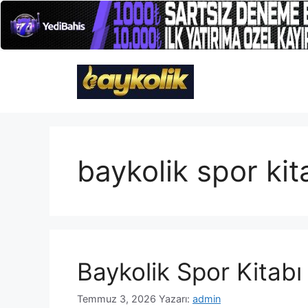
İçeriğe
atla
baykolik spor kit
Baykolik Spor Kitabı
Temmuz 3, 2026
Yazarı:
admin