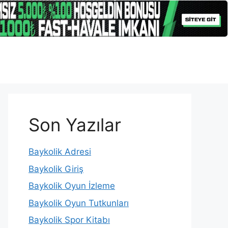
Son Yazılar
Baykolik Adresi
Baykolik Giriş
Baykolik Oyun İzleme
Baykolik Oyun Tutkunları
Baykolik Spor Kitabı