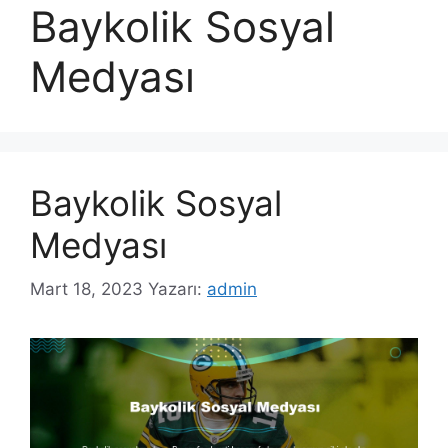
Baykolik Sosyal
Medyası
Baykolik Sosyal
Medyası
Mart 18, 2023
Yazarı:
admin