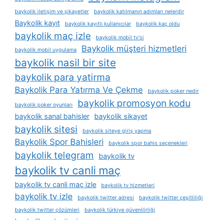
baykolik i̇letişim ve şikayetler
baykolik katılmanın adımları nelerdir
Baykolik kayıt
baykolik kayıtlı kullanıcılar
baykolik kaç oldu
baykolik maç izle
baykolik mobil tv'si
Baykolik müşteri hizmetleri
baykolik mobil uygulama
baykolik nasil bir site
baykolik para yatirma
Baykolik Para Yatırma Ve Çekme
baykolik poker nedir
baykolik promosyon kodu
baykolik poker oyunları
baykolik sanal bahisler
baykolik sikayet
baykolik sitesi
baykolik siteye giriş yapma
Baykolik Spor Bahisleri
baykolik spor bahis seçenekleri
baykolik telegram
baykolik tv
baykolik tv canli maç
baykolik tv canli maç izle
baykolik tv hizmetleri
baykolik tv izle
baykolik twitter adresi
baykolik twitter çeşitliliği
baykolik twitter çözümleri
baykolik türkiye güvenilirliği