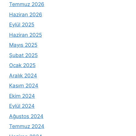
Temmuz 2026
Haziran 2026
Eylül 2025
Haziran 2025
Mayıs 2025
Şubat 2025
Ocak 2025
Aralık 2024
Kasım 2024
Ekim 2024
Eylül 2024
Ağustos 2024
Temmuz 2024