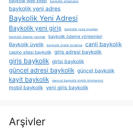
baykolik web sitesi
baykolik whatsapp
baykolik yeni adres
Baykolik Yeni Adresi
Baykolik yeni giriş
baykolik yuva oyunları
baykolik ödeme yöntemleri
baykolik ödeme yapmak
canli baykolik
Baykolik üyelik
baykolik üyelik bırakma
giris adresi baykolik
casino sitesi baykolik
giris baykolik
girisi baykolik
güncel adresi baykolik
güncel baykolik
kayit baykolik
mevcut baykolik kimlik bilgileriniz
mobil baykolik
yeni giris baykolik
Arşivler