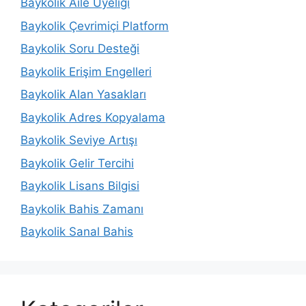
Baykolik Aile Üyeliği
Baykolik Çevrimiçi Platform
Baykolik Soru Desteği
Baykolik Erişim Engelleri
Baykolik Alan Yasakları
Baykolik Adres Kopyalama
Baykolik Seviye Artışı
Baykolik Gelir Tercihi
Baykolik Lisans Bilgisi
Baykolik Bahis Zamanı
Baykolik Sanal Bahis