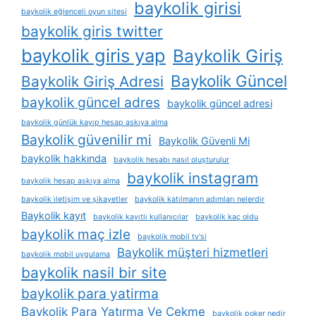
baykolik girisi
baykolik eğlenceli oyun sitesi
baykolik giris twitter
baykolik giris yap
Baykolik Giriş
Baykolik Güncel
Baykolik Giriş Adresi
baykolik güncel adres
baykolik güncel adresi
baykolik günlük kayıp hesap askıya alma
Baykolik güvenilir mi
Baykolik Güvenli Mi
baykolik hakkında
baykolik hesabı nasıl oluşturulur
baykolik instagram
baykolik hesap askıya alma
baykolik i̇letişim ve şikayetler
baykolik katılmanın adımları nelerdir
Baykolik kayıt
baykolik kayıtlı kullanıcılar
baykolik kaç oldu
baykolik maç izle
baykolik mobil tv'si
Baykolik müşteri hizmetleri
baykolik mobil uygulama
baykolik nasil bir site
baykolik para yatirma
Baykolik Para Yatırma Ve Çekme
baykolik poker nedir