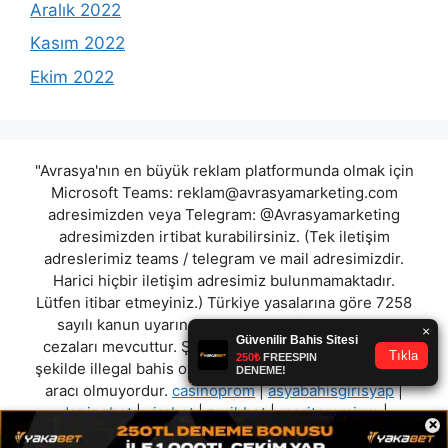
Aralık 2022
Kasım 2022
Ekim 2022
"Avrasya'nın en büyük reklam platformunda olmak için
Microsoft Teams:
reklam@avrasyamarketing.com
adresimizden veya Telegram: @Avrasyamarketing
adresimizden irtibat kurabilirsiniz. (Tek iletişim
adreslerimiz teams / telegram ve mail adresimizdir.
Harici hiçbir iletişim adresimiz bulunmamaktadır.
Lütfen itibar etmeyiniz.) Türkiye yasalarına göre 7258
sayılı kanun uyarınca yasa dışı bahis oynamanın
cezaları mevcuttur. Şu an bulunduğunuz site hiç bir
şekilde illegal bahis oyunları oynatmıyor ve oynamaya
aracı olmuyordur.
casinoprom
|
asyabahisgirisyap
|
dopingbet
|
virabet
|
zurihbet
|
meritpremium
|
×
astekbet
|
betmoi
"