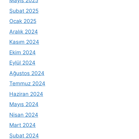
Mayıs 2025
Şubat 2025
Ocak 2025
Aralık 2024
Kasım 2024
Ekim 2024
Eylül 2024
Ağustos 2024
Temmuz 2024
Haziran 2024
Mayıs 2024
Nisan 2024
Mart 2024
Şubat 2024