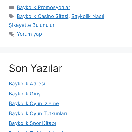
Kategoriler
Baykolik Promosyonlar
Etiketler
Baykolik Casino Sitesi
,
Baykolik Nasıl
Şikayette Bulunulur
Yorum yap
Son Yazılar
Baykolik Adresi
Baykolik Giriş
Baykolik Oyun İzleme
Baykolik Oyun Tutkunları
Baykolik Spor Kitabı