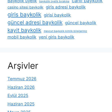
canli baykolik
Baykolik üyelik
baykolik üyelik bırakma
giris adresi baykolik
casino sitesi baykolik
giris baykolik
girisi baykolik
güncel adresi baykolik
güncel baykolik
kayit baykolik
mevcut baykolik kimlik bilgileriniz
mobil baykolik
yeni giris baykolik
Arşivler
Temmuz 2026
Haziran 2026
Eylül 2025
Haziran 2025