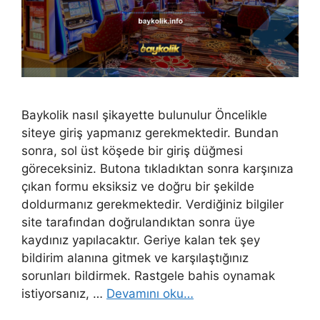
Baykolik nasıl şikayette bulunulur Öncelikle
siteye giriş yapmanız gerekmektedir. Bundan
sonra, sol üst köşede bir giriş düğmesi
göreceksiniz. Butona tıkladıktan sonra karşınıza
çıkan formu eksiksiz ve doğru bir şekilde
doldurmanız gerekmektedir. Verdiğiniz bilgiler
site tarafından doğrulandıktan sonra üye
kaydınız yapılacaktır. Geriye kalan tek şey
bildirim alanına gitmek ve karşılaştığınız
sorunları bildirmek. Rastgele bahis oynamak
istiyorsanız, …
Devamını oku…