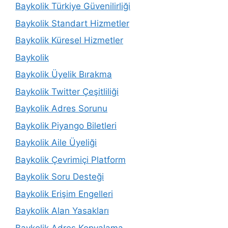
Baykolik Türkiye Güvenilirliği
Baykolik Standart Hizmetler
Baykolik Küresel Hizmetler
Baykolik
Baykolik Üyelik Bırakma
Baykolik Twitter Çeşitliliği
Baykolik Adres Sorunu
Baykolik Piyango Biletleri
Baykolik Aile Üyeliği
Baykolik Çevrimiçi Platform
Baykolik Soru Desteği
Baykolik Erişim Engelleri
Baykolik Alan Yasakları
Baykolik Adres Kopyalama