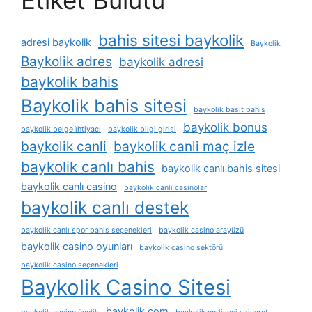
Etiket Bulutu
bahis sitesi baykolik
adresi baykolik
Baykolik
Baykolik adres
baykolik adresi
baykolik bahis
Baykolik bahis sitesi
baykolik basit bahis
baykolik bonus
baykolik belge i̇htiyacı
baykolik bilgi girişi
baykolik canli
baykolik canli maç izle
baykolik canlı bahis
baykolik canlı bahis sitesi
baykolik canlı casino
baykolik canlı casinolar
baykolik canlı destek
baykolik canlı spor bahis seçenekleri
baykolik casino arayüzü
baykolik casino oyunları
baykolik casino sektörü
baykolik casino seçenekleri
Baykolik Casino Sitesi
baykolik com