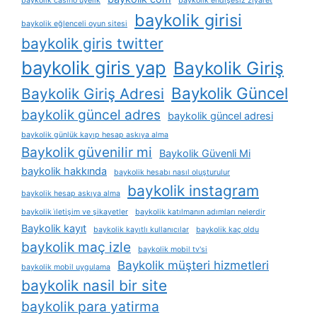
baykolik casino üyelik
baykolik endişesiz ziyaret
baykolik girisi
baykolik eğlenceli oyun sitesi
baykolik giris twitter
baykolik giris yap
Baykolik Giriş
Baykolik Güncel
Baykolik Giriş Adresi
baykolik güncel adres
baykolik güncel adresi
baykolik günlük kayıp hesap askıya alma
Baykolik güvenilir mi
Baykolik Güvenli Mi
baykolik hakkında
baykolik hesabı nasıl oluşturulur
baykolik instagram
baykolik hesap askıya alma
baykolik i̇letişim ve şikayetler
baykolik katılmanın adımları nelerdir
Baykolik kayıt
baykolik kayıtlı kullanıcılar
baykolik kaç oldu
baykolik maç izle
baykolik mobil tv'si
Baykolik müşteri hizmetleri
baykolik mobil uygulama
baykolik nasil bir site
baykolik para yatirma