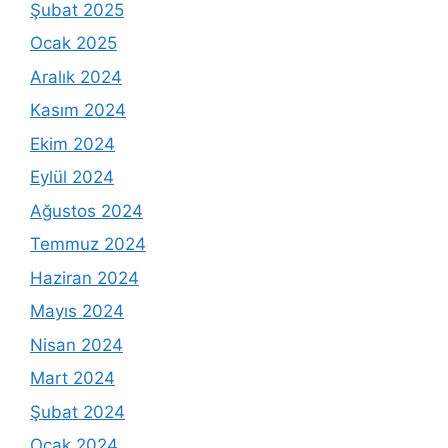
Şubat 2025
Ocak 2025
Aralık 2024
Kasım 2024
Ekim 2024
Eylül 2024
Ağustos 2024
Temmuz 2024
Haziran 2024
Mayıs 2024
Nisan 2024
Mart 2024
Şubat 2024
Ocak 2024