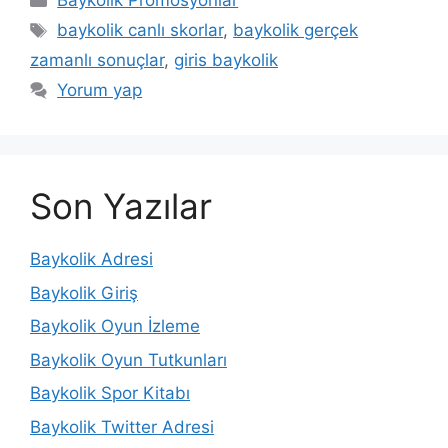
Baykolik Promosyonlar
Etiketler
baykolik canlı skorlar
,
baykolik gerçek
zamanlı sonuçlar
,
giris baykolik
Yorum yap
Son Yazılar
Baykolik Adresi
Baykolik Giriş
Baykolik Oyun İzleme
Baykolik Oyun Tutkunları
Baykolik Spor Kitabı
Baykolik Twitter Adresi