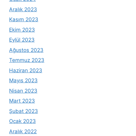
Aralık 2023
Kasım 2023
Ekim 2023
Eylül 2023
Ağustos 2023
Temmuz 2023
Haziran 2023
Mayıs 2023
Nisan 2023
Mart 2023
Şubat 2023
Ocak 2023
Aralık 2022