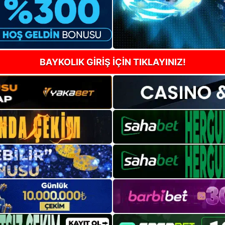
BAYKOLIK GİRİŞ İÇİN TIKLAYINIZ!