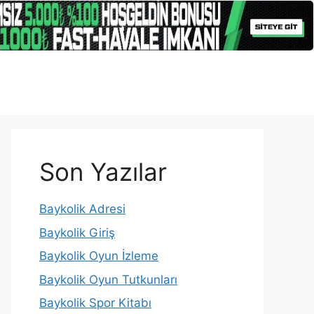
Son Yazılar
Baykolik Adresi
Baykolik Giriş
Baykolik Oyun İzleme
Baykolik Oyun Tutkunları
Baykolik Spor Kitabı