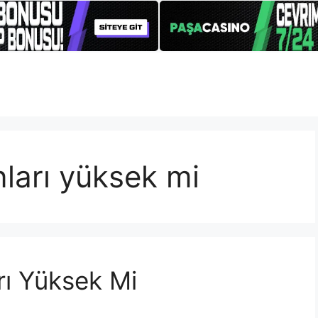
nları yüksek mi
rı Yüksek Mi