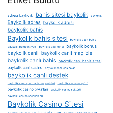
Etiket Bulutu
bahis sitesi baykolik
adresi baykolik
Baykolik
Baykolik adres
baykolik adresi
baykolik bahis
Baykolik bahis sitesi
baykolik basit bahis
baykolik bonus
baykolik belge i̇htiyacı
baykolik bilgi girişi
baykolik canli
baykolik canli maç izle
baykolik canlı bahis
baykolik canlı bahis sitesi
baykolik canlı casino
baykolik canlı casinolar
baykolik canlı destek
baykolik canlı spor bahis seçenekleri
baykolik casino arayüzü
baykolik casino oyunları
baykolik casino sektörü
baykolik casino seçenekleri
Baykolik Casino Sitesi
baykolik com