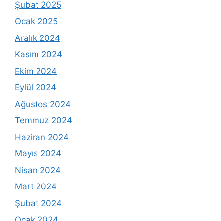
Şubat 2025
Ocak 2025
Aralık 2024
Kasım 2024
Ekim 2024
Eylül 2024
Ağustos 2024
Temmuz 2024
Haziran 2024
Mayıs 2024
Nisan 2024
Mart 2024
Şubat 2024
Ocak 2024