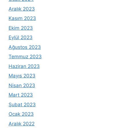
Aralık 2023
Kasım 2023
Ekim 2023
Eylül 2023
Ağustos 2023
Temmuz 2023
Haziran 2023
Mayıs 2023
Nisan 2023
Mart 2023
Şubat 2023
Ocak 2023
Aralık 2022