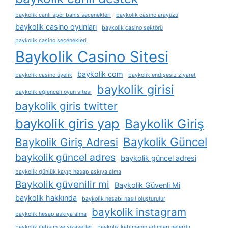
baykolik canlı spor bahis seçenekleri
baykolik casino arayüzü
baykolik casino oyunları
baykolik casino sektörü
baykolik casino seçenekleri
Baykolik Casino Sitesi
baykolik com
baykolik casino üyelik
baykolik endişesiz ziyaret
baykolik girisi
baykolik eğlenceli oyun sitesi
baykolik giris twitter
baykolik giris yap
Baykolik Giriş
Baykolik Güncel
Baykolik Giriş Adresi
baykolik güncel adres
baykolik güncel adresi
baykolik günlük kayıp hesap askıya alma
Baykolik güvenilir mi
Baykolik Güvenli Mi
baykolik hakkında
baykolik hesabı nasıl oluşturulur
baykolik instagram
baykolik hesap askıya alma
baykolik i̇letişim ve şikayetler
baykolik katılmanın adımları nelerdir