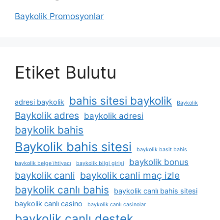
Baykolik Promosyonlar
Etiket Bulutu
bahis sitesi baykolik
adresi baykolik
Baykolik
Baykolik adres
baykolik adresi
baykolik bahis
Baykolik bahis sitesi
baykolik basit bahis
baykolik bonus
baykolik belge i̇htiyacı
baykolik bilgi girişi
baykolik canli
baykolik canli maç izle
baykolik canlı bahis
baykolik canlı bahis sitesi
baykolik canlı casino
baykolik canlı casinolar
baykolik canlı destek