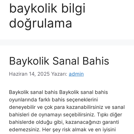
baykolik bilgi
doğrulama
Baykolik Sanal Bahis
Haziran 14, 2025
Yazarı:
admin
Baykolik sanal bahis Baykolik sanal bahis
oyunlarında farklı bahis seçeneklerini
deneyebilir ve çok para kazanabilirsiniz ve sanal
bahisleri de oynamayı seçebilirsiniz. Tıpkı diğer
bahislerde olduğu gibi, kazanacağınızı garanti
edemezsiniz. Her şey risk almak ve en iyisini