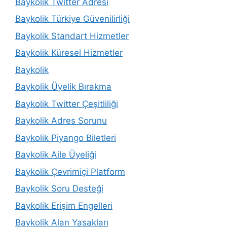
Baykolik Twitter Adresi
Baykolik Türkiye Güvenilirliği
Baykolik Standart Hizmetler
Baykolik Küresel Hizmetler
Baykolik
Baykolik Üyelik Bırakma
Baykolik Twitter Çeşitliliği
Baykolik Adres Sorunu
Baykolik Piyango Biletleri
Baykolik Aile Üyeliği
Baykolik Çevrimiçi Platform
Baykolik Soru Desteği
Baykolik Erişim Engelleri
Baykolik Alan Yasakları