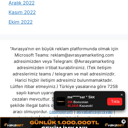
Aralık 2022
Kasım 2022
Ekim 2022
"Avrasya'nın en büyük reklam platformunda olmak için
Microsoft Teams:
reklam@avrasyamarketing.com
adresimizden veya Telegram: @Avrasyamarketing
adresimizden irtibat kurabilirsiniz. (Tek iletişim
adreslerimiz teams / telegram ve mail adresimizdir.
Harici hiçbir iletişim adresimiz bulunmamaktadır.
Lütfen itibar etmeyiniz.) Türkiye yasalarına göre 7258
sayılı kanun uyarınca yasa dışı bahis oynamanın
cezaları mevcuttur. Şu an bulunduğunuz site hiç bir
şekilde illegal bahis oyunları oynatmıyor ve oynamaya
aracı olmuyordur.
casinoprom
|
asyabahisgirisyap
|
dopingbet
|
virabet
|
zurihbet
|
meritpremium
|
×
astekbet
|
betmoi
"