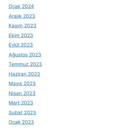
Ocak 2024
Aralık 2023
Kasım 2023
Ekim 2023
Eylül 2023
Ağustos 2023
Temmuz 2023
Haziran 2023
Mayıs 2023
Nisan 2023
Mart 2023
Şubat 2023
Ocak 2023