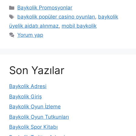
Kategoriler
Baykolik Promosyonlar
Etiketler
baykolik popüler casino oyunları
,
baykolik
üyelik aidatı alınmaz
,
mobil baykolik
Yorum yap
Son Yazılar
Baykolik Adresi
Baykolik Giriş
Baykolik Oyun İzleme
Baykolik Oyun Tutkunları
Baykolik Spor Kitabı