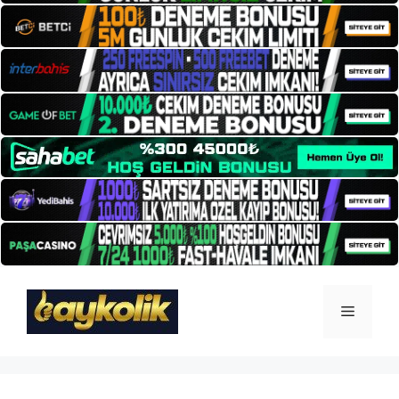
İçeriğe
atla
Menü