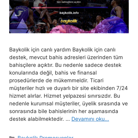
Baykolik için canlı yardım Baykolik için canlı
destek, mevcut bahis adresleri üzerinden tüm
bahisçilere açıktır. Bu nedenle sadece destek
konularında değil, bahis ve finansal
prosedürlerde de mükemmeldir. Ticari
müşteriler hızlı ve duyarlı bir site ekibinden 7/24
hizmet alırlar. Hizmet yelpazesi sınırsızdır. Bu
nedenle kurumsal müşteriler, üyelik sırasında ve
sonrasında bile bahislerinin her aşamasında
destek alabilmektedir. …
Devamını oku…
Kategoriler