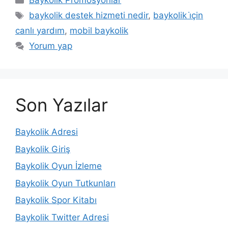
Baykolik Promosyonlar
Etiketler
baykolik destek hizmeti nedir
,
baykolik i̇çin
canlı yardım
,
mobil baykolik
Yorum yap
Son Yazılar
Baykolik Adresi
Baykolik Giriş
Baykolik Oyun İzleme
Baykolik Oyun Tutkunları
Baykolik Spor Kitabı
Baykolik Twitter Adresi