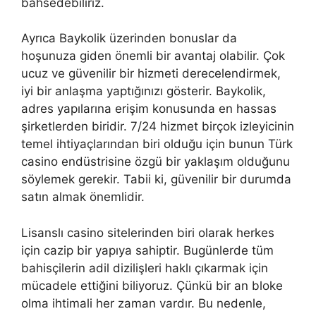
bahsedebiliriz.
Ayrıca Baykolik üzerinden bonuslar da
hoşunuza giden önemli bir avantaj olabilir. Çok
ucuz ve güvenilir bir hizmeti derecelendirmek,
iyi bir anlaşma yaptığınızı gösterir. Baykolik,
adres yapılarına erişim konusunda en hassas
şirketlerden biridir. 7/24 hizmet birçok izleyicinin
temel ihtiyaçlarından biri olduğu için bunun Türk
casino endüstrisine özgü bir yaklaşım olduğunu
söylemek gerekir. Tabii ki, güvenilir bir durumda
satın almak önemlidir.
Lisanslı casino sitelerinden biri olarak herkes
için cazip bir yapıya sahiptir. Bugünlerde tüm
bahisçilerin adil dizilişleri haklı çıkarmak için
mücadele ettiğini biliyoruz. Çünkü bir an bloke
olma ihtimali her zaman vardır. Bu nedenle,