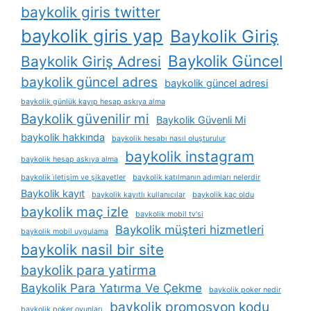
baykolik giris twitter
baykolik giris yap
Baykolik Giriş
Baykolik Güncel
Baykolik Giriş Adresi
baykolik güncel adres
baykolik güncel adresi
baykolik günlük kayıp hesap askıya alma
Baykolik güvenilir mi
Baykolik Güvenli Mi
baykolik hakkında
baykolik hesabı nasıl oluşturulur
baykolik instagram
baykolik hesap askıya alma
baykolik i̇letişim ve şikayetler
baykolik katılmanın adımları nelerdir
Baykolik kayıt
baykolik kayıtlı kullanıcılar
baykolik kaç oldu
baykolik maç izle
baykolik mobil tv'si
Baykolik müşteri hizmetleri
baykolik mobil uygulama
baykolik nasil bir site
baykolik para yatirma
Baykolik Para Yatırma Ve Çekme
baykolik poker nedir
baykolik promosyon kodu
baykolik poker oyunları