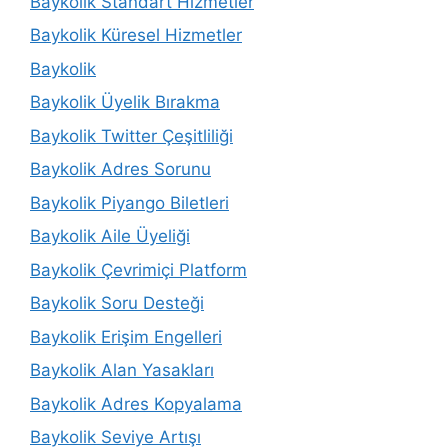
Baykolik Standart Hizmetler
Baykolik Küresel Hizmetler
Baykolik
Baykolik Üyelik Bırakma
Baykolik Twitter Çeşitliliği
Baykolik Adres Sorunu
Baykolik Piyango Biletleri
Baykolik Aile Üyeliği
Baykolik Çevrimiçi Platform
Baykolik Soru Desteği
Baykolik Erişim Engelleri
Baykolik Alan Yasakları
Baykolik Adres Kopyalama
Baykolik Seviye Artışı