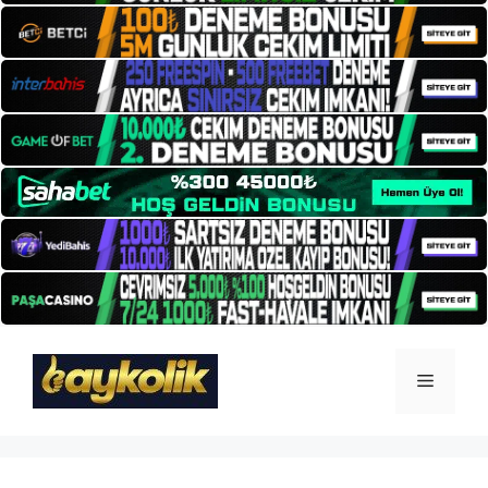
İçeriğe
atla
Menü