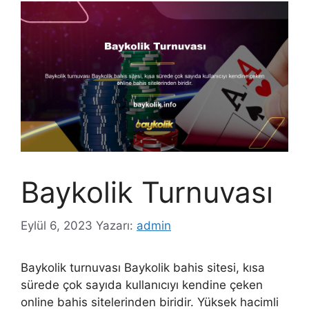
Baykolik Turnuvası
Eylül 6, 2023
Yazarı:
admin
Baykolik turnuvası Baykolik bahis sitesi, kısa
sürede çok sayıda kullanıcıyı kendine çeken
online bahis sitelerinden biridir. Yüksek hacimli