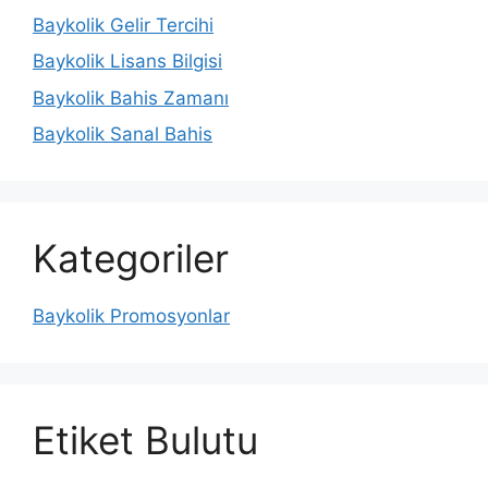
Baykolik Gelir Tercihi
Baykolik Lisans Bilgisi
Baykolik Bahis Zamanı
Baykolik Sanal Bahis
Kategoriler
Baykolik Promosyonlar
Etiket Bulutu