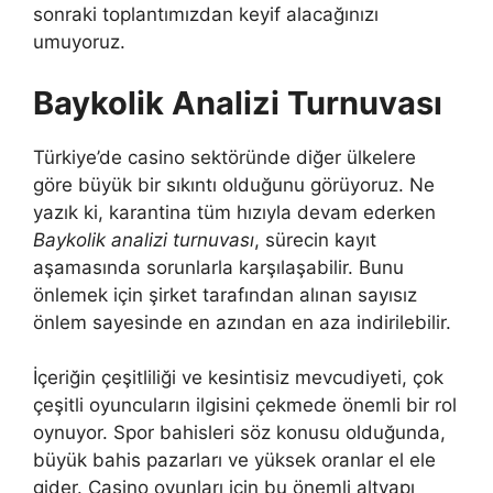
sonraki toplantımızdan keyif alacağınızı
umuyoruz.
Baykolik Analizi Turnuvası
Türkiye’de casino sektöründe diğer ülkelere
göre büyük bir sıkıntı olduğunu görüyoruz. Ne
yazık ki, karantina tüm hızıyla devam ederken
Baykolik analizi turnuvası
, sürecin kayıt
aşamasında sorunlarla karşılaşabilir. Bunu
önlemek için şirket tarafından alınan sayısız
önlem sayesinde en azından en aza indirilebilir.
İçeriğin çeşitliliği ve kesintisiz mevcudiyeti, çok
çeşitli oyuncuların ilgisini çekmede önemli bir rol
oynuyor. Spor bahisleri söz konusu olduğunda,
büyük bahis pazarları ve yüksek oranlar el ele
gider. Casino oyunları için bu önemli altyapı