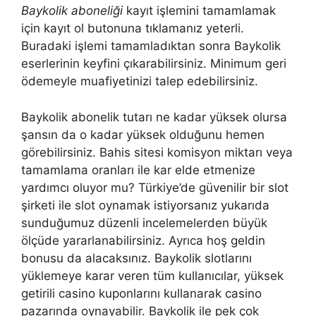
Baykolik aboneliği
kayıt işlemini tamamlamak
için kayıt ol butonuna tıklamanız yeterli.
Buradaki işlemi tamamladıktan sonra Baykolik
eserlerinin keyfini çıkarabilirsiniz. Minimum geri
ödemeyle muafiyetinizi talep edebilirsiniz.
Baykolik abonelik tutarı ne kadar yüksek olursa
şansın da o kadar yüksek olduğunu hemen
görebilirsiniz. Bahis sitesi komisyon miktarı veya
tamamlama oranları ile kar elde etmenize
yardımcı oluyor mu? Türkiye’de güvenilir bir slot
şirketi ile slot oynamak istiyorsanız yukarıda
sunduğumuz düzenli incelemelerden büyük
ölçüde yararlanabilirsiniz. Ayrıca hoş geldin
bonusu da alacaksınız. Baykolik slotlarını
yüklemeye karar veren tüm kullanıcılar, yüksek
getirili casino kuponlarını kullanarak casino
pazarında oynayabilir. Baykolik ile pek çok