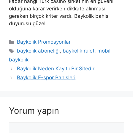
kadar hangi Türk casino şirketinin en güvenli
olduğuna karar verirken dikkate alınması
gereken birçok kriter vardı. Baykolik bahis
duyurusu güzel.
Kategoriler
Baykolik Promosyonlar
Etiketler
baykolik aboneliği
,
baykolik rulet
,
mobil
baykolik
Yazı
Baykolik Neden Kayıtlı Bir Sitedir
dolaşımı
Baykolik E-spor Bahisleri
Yorum yapın
Yorum