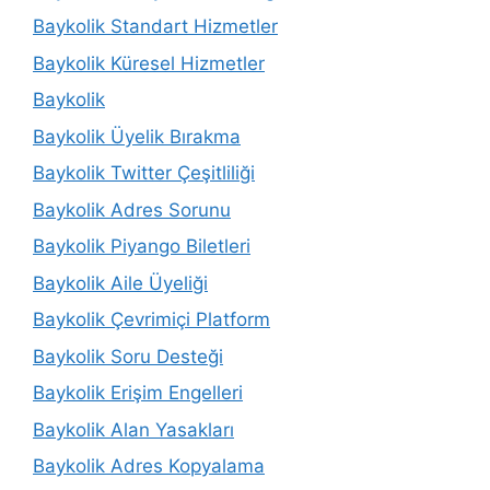
Baykolik Standart Hizmetler
Baykolik Küresel Hizmetler
Baykolik
Baykolik Üyelik Bırakma
Baykolik Twitter Çeşitliliği
Baykolik Adres Sorunu
Baykolik Piyango Biletleri
Baykolik Aile Üyeliği
Baykolik Çevrimiçi Platform
Baykolik Soru Desteği
Baykolik Erişim Engelleri
Baykolik Alan Yasakları
Baykolik Adres Kopyalama