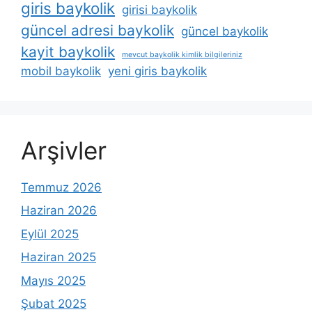
giris baykolik
girisi baykolik
güncel adresi baykolik
güncel baykolik
kayit baykolik
mevcut baykolik kimlik bilgileriniz
mobil baykolik
yeni giris baykolik
Arşivler
Temmuz 2026
Haziran 2026
Eylül 2025
Haziran 2025
Mayıs 2025
Şubat 2025