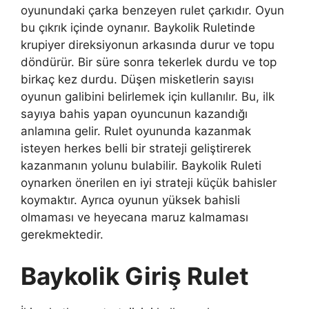
oyunundaki çarka benzeyen rulet çarkıdır. Oyun
bu çıkrık içinde oynanır. Baykolik Ruletinde
krupiyer direksiyonun arkasında durur ve topu
döndürür. Bir süre sonra tekerlek durdu ve top
birkaç kez durdu. Düşen misketlerin sayısı
oyunun galibini belirlemek için kullanılır. Bu, ilk
sayıya bahis yapan oyuncunun kazandığı
anlamına gelir. Rulet oyununda kazanmak
isteyen herkes belli bir strateji geliştirerek
kazanmanın yolunu bulabilir. Baykolik Ruleti
oynarken önerilen en iyi strateji küçük bahisler
koymaktır. Ayrıca oyunun yüksek bahisli
olmaması ve heyecana maruz kalmaması
gerekmektedir.
Baykolik Giriş Rulet