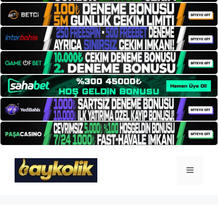
İçeriğe
atla
Menü