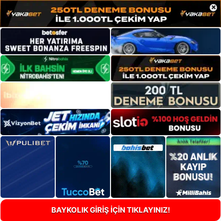
×
BAYKOLIK GİRİŞ İÇİN TIKLAYINIZ!