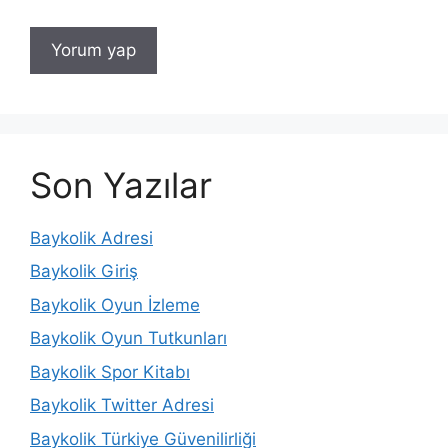
Son Yazılar
Baykolik Adresi
Baykolik Giriş
Baykolik Oyun İzleme
Baykolik Oyun Tutkunları
Baykolik Spor Kitabı
Baykolik Twitter Adresi
Baykolik Türkiye Güvenilirliği