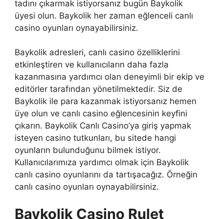
tadını çıkarmak istiyorsanız bugün Baykolik
üyesi olun. Baykolik her zaman eğlenceli canlı
casino oyunları oynayabilirsiniz.
Baykolik adresleri, canlı casino özelliklerini
etkinleştiren ve kullanıcıların daha fazla
kazanmasına yardımcı olan deneyimli bir ekip ve
editörler tarafından yönetilmektedir. Siz de
Baykolik ile para kazanmak istiyorsanız hemen
üye olun ve canlı casino eğlencesinin keyfini
çıkarın. Baykolik Canlı Casino’ya giriş yapmak
isteyen casino tutkunları, bu sitede hangi
oyunların bulunduğunu bilmek istiyor.
Kullanıcılarımıza yardımcı olmak için Baykolik
canlı casino oyunlarını da tartışacağız. Örneğin
canlı casino oyunları oynayabilirsiniz.
Baykolik Casino Rulet