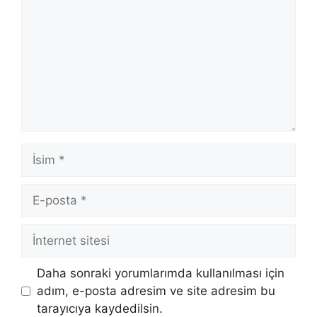
İsim
E-
posta
İnternet
sitesi
Daha sonraki yorumlarımda kullanılması için
adım, e-posta adresim ve site adresim bu
tarayıcıya kaydedilsin.