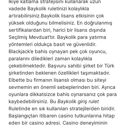
İkiye katlama stratejisini kullanarak uzun
vadede Baykolik ruletinizi kolaylıkla
artırabilirsiniz.Baykolik lisans etkisinin çok
yüksek olduğunu bilmelisiniz. En doğrulanmış
sertifikalardan biri, harici bir lisans dışında
Seçilmiş Mevduat’tır. Baykolik para yatırma
yöntemleri oldukça basit ve güvenlidir.
Blackjack’e bahis oynayan pek çok oyuncu,
paralarını diledikleri zaman kolaylıkla
çekebilmektedir. Başvuru sahibi şirket bir Türk
şirketinden beklenen özellikleri taşımaktadır.
Elbette bu firmanın lisanslı olması bu siteyi
sevmemin en önemli sebeplerinden biri. Ayrıca
oyunlara dikkatsizce bahis oynarsanız çok para
kaybedebilirsiniz. Bu
Baykolik giriş rulet
Ruletinde en sık kullanılan stratejilerden biridir.
Başlangıçtan itibaren casino tutkunlarına hitap
eden bir casino adresi. Casino deneyiminin