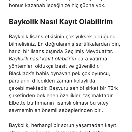
bonus kazanabileceğinize hiç şüphe yok.
Baykolik Nasıl Kayıt Olabilirim
Baykolik lisans etkisinin çok yüksek olduğunu
bilmelisiniz. En doğrulanmış sertifikalardan biri,
harici bir lisans dışında Seçilmiş Mevduat’tır.
Baykolik nasıl kayıt olabilirim
para yatırma
yöntemleri oldukça basit ve güvenlidir.
Blackjack’e bahis oynayan pek çok oyuncu,
paralarını diledikleri zaman kolaylıkla
çekebilmektedir. Başvuru sahibi şirket bir Türk
şirketinden beklenen özellikleri taşımaktadır.
Elbette bu firmanın lisanslı olması bu siteyi
sevmemin en önemli sebeplerinden biri.
Baykolik, herhangi bir sorun yaşamadan kayıt