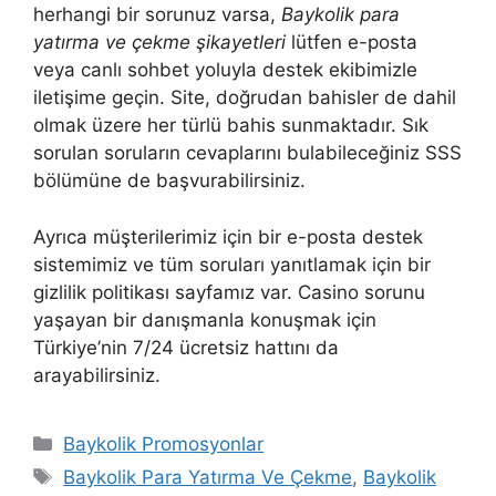
herhangi bir sorunuz varsa,
Baykolik para
yatırma ve çekme şikayetleri
lütfen e-posta
veya canlı sohbet yoluyla destek ekibimizle
iletişime geçin. Site, doğrudan bahisler de dahil
olmak üzere her türlü bahis sunmaktadır. Sık
sorulan soruların cevaplarını bulabileceğiniz SSS
bölümüne de başvurabilirsiniz.
Ayrıca müşterilerimiz için bir e-posta destek
sistemimiz ve tüm soruları yanıtlamak için bir
gizlilik politikası sayfamız var. Casino sorunu
yaşayan bir danışmanla konuşmak için
Türkiye’nin 7/24 ücretsiz hattını da
arayabilirsiniz.
Kategoriler
Baykolik Promosyonlar
Etiketler
Baykolik Para Yatırma Ve Çekme
,
Baykolik