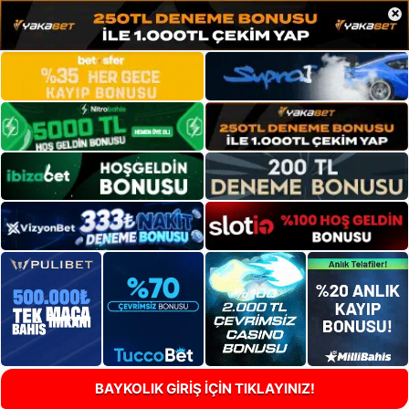
×
BAYKOLIK GİRİŞ İÇİN TIKLAYINIZ!