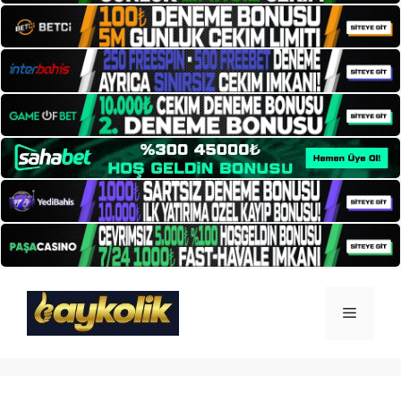
İçeriğe
atla
Menü