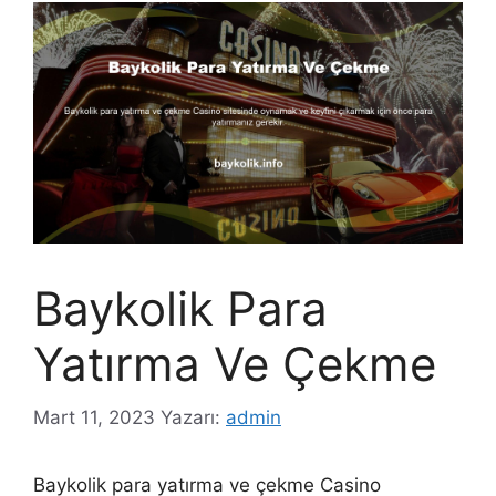
Baykolik Para
Yatırma Ve Çekme
Mart 11, 2023
Yazarı:
admin
Baykolik para yatırma ve çekme Casino