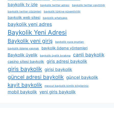
baykolik tv izle
baykolik twitter adresi
baykolik twitter çeşitliliği
baykolik twitter çözümleri
baykolik türkiye güvenilirliği
baykolik web sitesi
baykolik whatsapp
baykolik yeni adres
Baykolik Yeni Adresi
Baykolik yeni giriş
baykolik yuva oyunları
baykolik ödeme yöntemleri
baykolik ödeme yapmak
canli baykolik
Baykolik üyelik
baykolik üyelik bırakma
giris adresi baykolik
casino sitesi baykolik
giris baykolik
girisi baykolik
güncel adresi baykolik
güncel baykolik
kayit baykolik
mevcut baykolik kimlik bilgileriniz
mobil baykolik
yeni giris baykolik