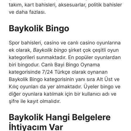
takım, kart bahisleri, aksesuarlar, politik bahisler
ve daha fazlası.
Baykolik Bingo
Spor bahisleri, casino ve canlı casino oyunlarına
ek olarak,
Baykolik bingo
şirket çok çeşitli oyun
kategorileri sunmaktadır. En popüler oyunlardan
biri bingodur. Canlı Bayi Bingo Oynama
kategorisinde 7/24 Türkçe olarak oynanan
Baykolik Bingo kategorisinin yanı sıra Alt Üst ve
Kılıç oyunları da yer almaktadır. Üyeler bingo ve
diğer oyunlara katılmak için bir kullanıcı adı ve
şifre ile kayıt olmalıdır.
Baykolik Hangi Belgelere
İhtiyacım Var