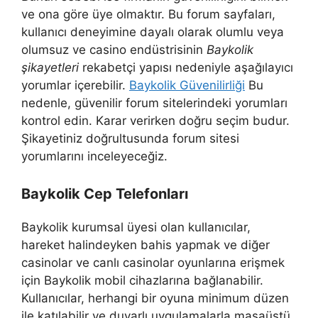
ve ona göre üye olmaktır. Bu forum sayfaları,
kullanıcı deneyimine dayalı olarak olumlu veya
olumsuz ve casino endüstrisinin
Baykolik
şikayetleri
rekabetçi yapısı nedeniyle aşağılayıcı
yorumlar içerebilir.
Baykolik Güvenilirliği
Bu
nedenle, güvenilir forum sitelerindeki yorumları
kontrol edin. Karar verirken doğru seçim budur.
Şikayetiniz doğrultusunda forum sitesi
yorumlarını inceleyeceğiz.
Baykolik Cep Telefonları
Baykolik kurumsal üyesi olan kullanıcılar,
hareket halindeyken bahis yapmak ve diğer
casinolar ve canlı casinolar oyunlarına erişmek
için Baykolik mobil cihazlarına bağlanabilir.
Kullanıcılar, herhangi bir oyuna minimum düzen
ile katılabilir ve duyarlı uygulamalarla masaüstü