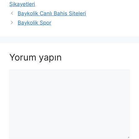
Şikayetleri
Yazı
Baykolik Canlı Bahis Siteleri
dolaşımı
Baykolik Spor
Yorum yapın
Yorum