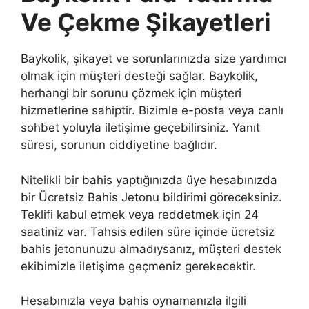
Ve Çekme Şikayetleri
Baykolik, şikayet ve sorunlarınızda size yardımcı
olmak için müşteri desteği sağlar. Baykolik,
herhangi bir sorunu çözmek için müşteri
hizmetlerine sahiptir. Bizimle e-posta veya canlı
sohbet yoluyla iletişime geçebilirsiniz. Yanıt
süresi, sorunun ciddiyetine bağlıdır.
Nitelikli bir bahis yaptığınızda üye hesabınızda
bir Ücretsiz Bahis Jetonu bildirimi göreceksiniz.
Teklifi kabul etmek veya reddetmek için 24
saatiniz var. Tahsis edilen süre içinde ücretsiz
bahis jetonunuzu almadıysanız, müşteri destek
ekibimizle iletişime geçmeniz gerekecektir.
Hesabınızla veya bahis oynamanızla ilgili