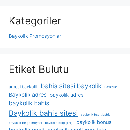
Kategoriler
Baykolik Promosyonlar
Etiket Bulutu
bahis sitesi baykolik
adresi baykolik
Baykolik
Baykolik adres
baykolik adresi
baykolik bahis
Baykolik bahis sitesi
baykolik basit bahis
baykolik bonus
baykolik belge i̇htiyacı
baykolik bilgi girişi