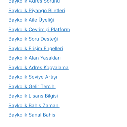
Baykolik Adres Sorunu
Baykolik Piyango Biletleri
Baykolik Aile Üyeliği
Baykolik Çevrimiçi Platform
Baykolik Soru Desteği
Baykolik Erişim Engelleri
Baykolik Alan Yasakları
Baykolik Adres Kopyalama
Baykolik Seviye Artışı
Baykolik Gelir Tercihi
Baykolik Lisans Bilgisi
Baykolik Bahis Zamanı
Baykolik Sanal Bahis