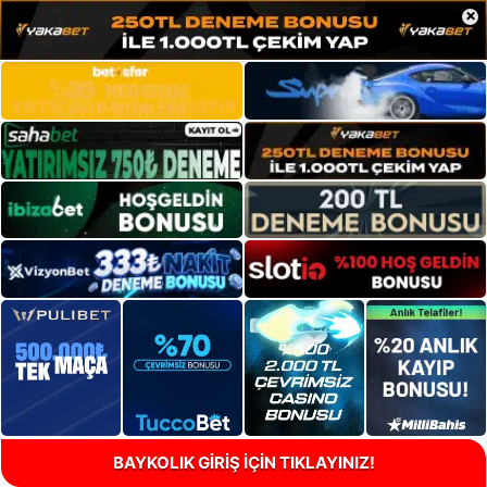
×
BAYKOLIK GİRİŞ İÇİN TIKLAYINIZ!