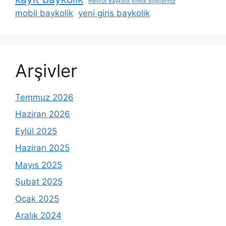
mevcut baykolik kimlik bilgileriniz
mobil baykolik
yeni giris baykolik
Arşivler
Temmuz 2026
Haziran 2026
Eylül 2025
Haziran 2025
Mayıs 2025
Şubat 2025
Ocak 2025
Aralık 2024