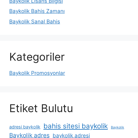
Baykolik Lisans Bilgisi
Baykolik Bahis Zamanı
Baykolik Sanal Bahis
Kategoriler
Baykolik Promosyonlar
Etiket Bulutu
bahis sitesi baykolik
adresi baykolik
Baykolik
Baykolik adres
baykolik adresi