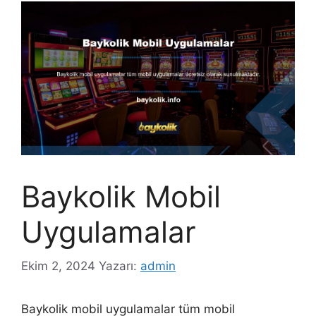
Baykolik Mobil
Uygulamalar
Ekim 2, 2024
Yazarı:
admin
Baykolik mobil uygulamalar tüm mobil