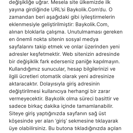
değişikliğe uğrar. Mesela site ülkemizde ilk
yayına girdiğinde URL’si Baykolik.Com’du. O
zamandan beri aşağıdaki gibi iyileştirmelerin
eklenmesiyle geliştirilmiştir: Baykolik.Com,
alınan bloklarla çalışma. Unutulmaması gereken
en önemli nokta sitenin sosyal medya
sayfalarını takip etmek ve onlar üzerinden yeni
adresler keşfetmektir. Web sitenizin adresinde
bir değişiklik fark ederseniz paniğe kapılmayın.
Kullandığımız sunucular, hesap bilgilerinizi ve
ilgili ücretleri otomatik olarak yeni adresinize
aktaracaktır. Dolayısıyla giriş adresinin
değiştirilmesi kullanıcıya herhangi bir zarar
vermeyecektir. Baykolik olma süreci basittir ve
sadece birkaç dakika içinde tamamlanabilir.
Siteye giriş yaptığınızda sayfanın sağ üst
köşesinde yer alan ‘giriş’ sekmesine tıklayarak
üye olabilirsiniz. Bu butona tıkladığınızda açılan