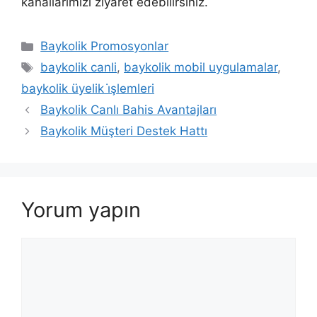
kanallarımızı ziyaret edebilirsiniz.
Kategoriler
Baykolik Promosyonlar
Etiketler
baykolik canli
,
baykolik mobil uygulamalar
,
baykolik üyelik i̇şlemleri
Yazı
Baykolik Canlı Bahis Avantajları
dolaşımı
Baykolik Müşteri Destek Hattı
Yorum yapın
Yorum