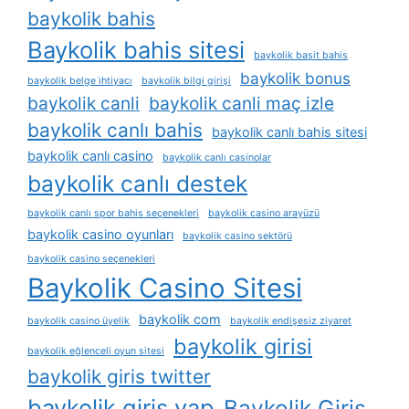
baykolik bahis
Baykolik bahis sitesi
baykolik basit bahis
baykolik bonus
baykolik belge i̇htiyacı
baykolik bilgi girişi
baykolik canli
baykolik canli maç izle
baykolik canlı bahis
baykolik canlı bahis sitesi
baykolik canlı casino
baykolik canlı casinolar
baykolik canlı destek
baykolik canlı spor bahis seçenekleri
baykolik casino arayüzü
baykolik casino oyunları
baykolik casino sektörü
baykolik casino seçenekleri
Baykolik Casino Sitesi
baykolik com
baykolik casino üyelik
baykolik endişesiz ziyaret
baykolik girisi
baykolik eğlenceli oyun sitesi
baykolik giris twitter
baykolik giris yap
Baykolik Giriş