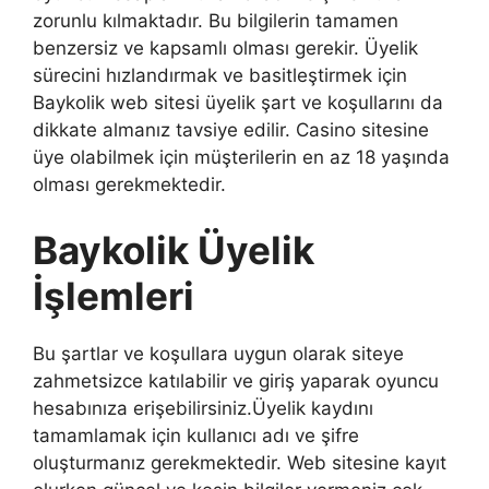
zorunlu kılmaktadır. Bu bilgilerin tamamen
benzersiz ve kapsamlı olması gerekir. Üyelik
sürecini hızlandırmak ve basitleştirmek için
Baykolik web sitesi üyelik şart ve koşullarını da
dikkate almanız tavsiye edilir. Casino sitesine
üye olabilmek için müşterilerin en az 18 yaşında
olması gerekmektedir.
Baykolik Üyelik
İşlemleri
Bu şartlar ve koşullara uygun olarak siteye
zahmetsizce katılabilir ve giriş yaparak oyuncu
hesabınıza erişebilirsiniz.Üyelik kaydını
tamamlamak için kullanıcı adı ve şifre
oluşturmanız gerekmektedir. Web sitesine kayıt