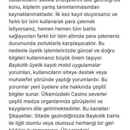
konu, kişilerin yanlış tanımlanmasından
kaynaklanmaktadır. İlk kez kayıt oluyorsanız ve
farklı bir isim kullanarak para çekmek
istiyorsanız, hemen hemen tüm bahis
sağlayıcıları farklı bir isim altında para çekmeniz
durumunda zorluklarla karşılaşacaktır. Bu
nedenle üyelik işlemlerinizde güncel ve doğru
bilgileri kullanmanız büyük önem taşıyor.
Baykolik üyelik kaydı mobil uygulamalar
yorumları, kullanıcıların siteye destek veya
muhalefet yönünde yaptığı yorumlardır. Bu
yorumlar yeni üyelere site hakkında çeşitli
bilgiler sunar. Ülkemizdeki Casino severler
çeşitli medya organlarında görüşlerini ve
kaygılarını dile getirmektedirler. Bu kanallar:
Şikayetler: Sitede gezindiğinizde Baykolik bahis
ile ilgili olumlu veya olumsuz herhangi bir geri