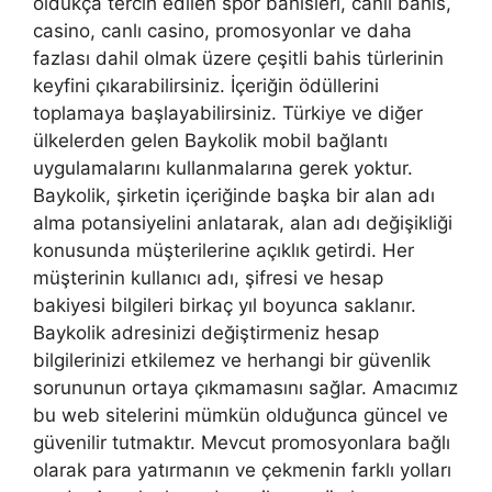
oldukça tercih edilen spor bahisleri, canlı bahis,
casino, canlı casino, promosyonlar ve daha
fazlası dahil olmak üzere çeşitli bahis türlerinin
keyfini çıkarabilirsiniz. İçeriğin ödüllerini
toplamaya başlayabilirsiniz. Türkiye ve diğer
ülkelerden gelen Baykolik mobil bağlantı
uygulamalarını kullanmalarına gerek yoktur.
Baykolik, şirketin içeriğinde başka bir alan adı
alma potansiyelini anlatarak, alan adı değişikliği
konusunda müşterilerine açıklık getirdi. Her
müşterinin kullanıcı adı, şifresi ve hesap
bakiyesi bilgileri birkaç yıl boyunca saklanır.
Baykolik adresinizi değiştirmeniz hesap
bilgilerinizi etkilemez ve herhangi bir güvenlik
sorununun ortaya çıkmamasını sağlar. Amacımız
bu web sitelerini mümkün olduğunca güncel ve
güvenilir tutmaktır. Mevcut promosyonlara bağlı
olarak para yatırmanın ve çekmenin farklı yolları