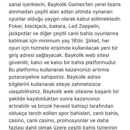
sanal içeriklerin, Baykolik Games’ten yerel lisans
alınmadan çeşitli alan adları altında oynanan
oyunlar olduğu yaygın olarak kabul edilmektedir.
Poker, blackjack, bakara, Led Zeppelin,
jackpotlar ve diğer çeşitli canlı bahis oyunlarına
katılmak için minimum yaş 18’dir. Şirket, her
oyun için hizmete erişimde kullanılacak yeni bir
giriş adresi sağlayacak. Baykolik web sitesi
güvenilir, kalıcı ve kalıcı bir bahis platformudur.
Bu platformu kullanarak kazancınızı artırma
potansiyeline sahipsiniz. Baykolik adres
bilgilerini kullanarak siteye zahmetsizce
ulaşabilirsiniz. Baykolik web sitesine başarılı bir
şekilde kaydolduktan sonra kazancınızı
artırabilir ve birçok hevesli bahisçi tarafından
oldukça tercih edilen spor bahisleri, canlı bahis,
casino, canlı casino, promosyonlar ve daha
fazlası dahil olmak üzere çeşitli bahis türlerinin