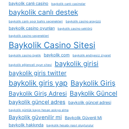
baykolik canlı casino
baykolik canlı casinolar
baykolik canlı destek
baykolik canlı spor bahis seçenekleri
baykolik casino arayüzü
baykolik casino oyunları
baykolik casino sektörü
baykolik casino seçenekleri
Baykolik Casino Sitesi
baykolik com
baykolik casino üyelik
baykolik endişesiz ziyaret
baykolik girisi
baykolik eğlenceli oyun sitesi
baykolik giris twitter
baykolik giris yap
Baykolik Giriş
Baykolik Güncel
Baykolik Giriş Adresi
baykolik güncel adres
baykolik güncel adresi
baykolik günlük kayıp hesap askıya alma
Baykolik güvenilir mi
Baykolik Güvenli Mi
baykolik hakkında
baykolik hesabı nasıl oluşturulur