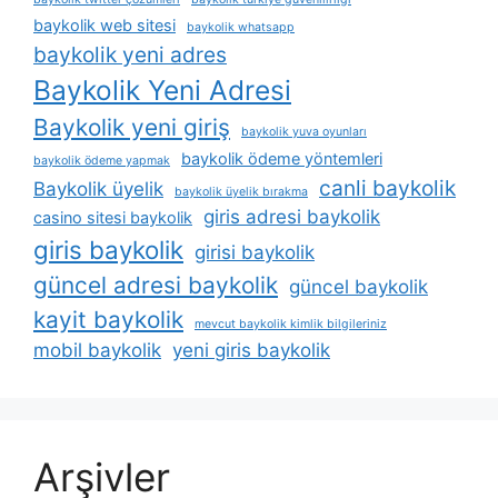
baykolik web sitesi
baykolik whatsapp
baykolik yeni adres
Baykolik Yeni Adresi
Baykolik yeni giriş
baykolik yuva oyunları
baykolik ödeme yöntemleri
baykolik ödeme yapmak
canli baykolik
Baykolik üyelik
baykolik üyelik bırakma
giris adresi baykolik
casino sitesi baykolik
giris baykolik
girisi baykolik
güncel adresi baykolik
güncel baykolik
kayit baykolik
mevcut baykolik kimlik bilgileriniz
mobil baykolik
yeni giris baykolik
Arşivler