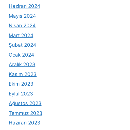
Haziran 2024
Mayıs 2024
Nisan 2024
Mart 2024
Şubat 2024
Ocak 2024
Aralık 2023
Kasım 2023
Ekim 2023
Eylül 2023
Ağustos 2023
Temmuz 2023
Haziran 2023