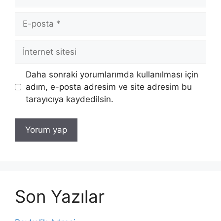
E-
posta
İnternet
sitesi
Daha sonraki yorumlarımda kullanılması için
adım, e-posta adresim ve site adresim bu
tarayıcıya kaydedilsin.
Son Yazılar