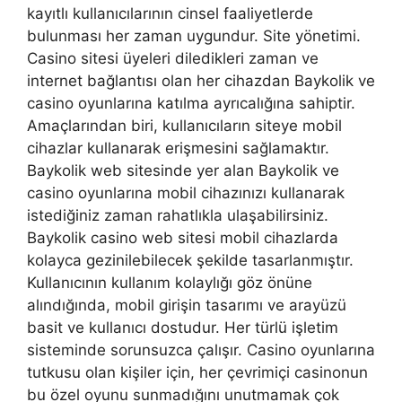
kayıtlı kullanıcılarının cinsel faaliyetlerde
bulunması her zaman uygundur. Site yönetimi.
Casino sitesi üyeleri diledikleri zaman ve
internet bağlantısı olan her cihazdan Baykolik ve
casino oyunlarına katılma ayrıcalığına sahiptir.
Amaçlarından biri, kullanıcıların siteye mobil
cihazlar kullanarak erişmesini sağlamaktır.
Baykolik web sitesinde yer alan Baykolik ve
casino oyunlarına mobil cihazınızı kullanarak
istediğiniz zaman rahatlıkla ulaşabilirsiniz.
Baykolik casino web sitesi mobil cihazlarda
kolayca gezinilebilecek şekilde tasarlanmıştır.
Kullanıcının kullanım kolaylığı göz önüne
alındığında, mobil girişin tasarımı ve arayüzü
basit ve kullanıcı dostudur. Her türlü işletim
sisteminde sorunsuzca çalışır. Casino oyunlarına
tutkusu olan kişiler için, her çevrimiçi casinonun
bu özel oyunu sunmadığını unutmamak çok