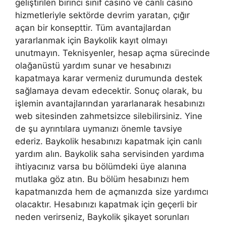
geliştirilen birinci sınıf casino ve canlı casino
hizmetleriyle sektörde devrim yaratan, çığır
açan bir konsepttir. Tüm avantajlardan
yararlanmak için Baykolik kayıt olmayı
unutmayın. Teknisyenler, hesap açma sürecinde
olağanüstü yardım sunar ve hesabınızı
kapatmaya karar vermeniz durumunda destek
sağlamaya devam edecektir. Sonuç olarak, bu
işlemin avantajlarından yararlanarak hesabınızı
web sitesinden zahmetsizce silebilirsiniz. Yine
de şu ayrıntılara uymanızı önemle tavsiye
ederiz. Baykolik hesabınızı kapatmak için canlı
yardım alın. Baykolik saha servisinden yardıma
ihtiyacınız varsa bu bölümdeki üye alanına
mutlaka göz atın. Bu bölüm hesabınızı hem
kapatmanızda hem de açmanızda size yardımcı
olacaktır. Hesabınızı kapatmak için geçerli bir
neden verirseniz, Baykolik şikayet sorunları