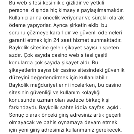
Bu web sitesi kesinlikle gizlidir ve yetkili
personel dışında hiç kimseyle paylaşılmamalıdır.
Kullanıcılarına öncelik veriyorlar ve sürekli olarak
ödeme yapıyorlar. Ayrıca şirketin ekibi bu
sorunu çözmeye kararlıdır ve güvenli ödemeleri
garanti etmek için 24 saat hizmet sunmaktadır.
Baykolik sitesine gelen şikayet sayısı nispeten
azdır. Çok sayıda casino web sitesi çeşitli
konularda çok sayıda şikayet aldı. Bu
şikayetlerin sayısı bir casino sitesindeki güvenlik
düzeyini değerlendirmek için kullanılabilir.
Baykolik mağduriyetlerini incelerken, bu casino
sitesinin güvenliği ve kullanım kolaylığı
konusunda uzman olan sadece birkaç kişi
farkındaydı. Baykolik sahte iddia sayfası açıldı.
Sonuç olarak önceki giriş adresiniz artık geçerli
olmayacak ve bahis oynamaya devam etmek
için yeni giriş adresinizi kullanmanız gerekecek.