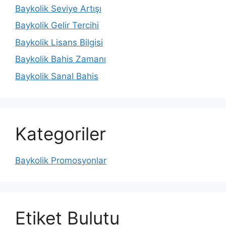
Baykolik Seviye Artışı
Baykolik Gelir Tercihi
Baykolik Lisans Bilgisi
Baykolik Bahis Zamanı
Baykolik Sanal Bahis
Kategoriler
Baykolik Promosyonlar
Etiket Bulutu