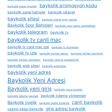
baykolik promosyon kodu
baykolik poker oyunları
baykolik sanal bahisler
baykolik sikayet
baykolik sitesi
baykolik siteye giriş yapma
Baykolik Spor Bahisleri
baykolik spor bahis seçenekleri
baykolik telegram
baykolik tv
baykolik tv canli maç
baykolik tv canli maç izle
baykolik tv hizmetleri
baykolik tv izle
baykolik twitter adresi
baykolik twitter çeşitliliği
baykolik twitter çözümleri
baykolik türkiye güvenilirliği
baykolik web sitesi
baykolik whatsapp
baykolik yeni adres
Baykolik Yeni Adresi
Baykolik yeni giriş
baykolik yuva oyunları
baykolik ödeme yöntemleri
baykolik ödeme yapmak
canli baykolik
Baykolik üyelik
baykolik üyelik bırakma
giris adresi baykolik
casino sitesi baykolik