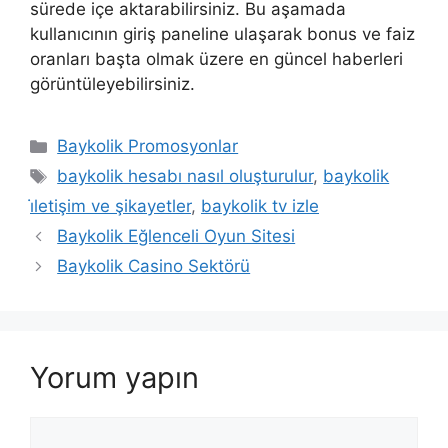
sürede içe aktarabilirsiniz. Bu aşamada
kullanıcının giriş paneline ulaşarak bonus ve faiz
oranları başta olmak üzere en güncel haberleri
görüntüleyebilirsiniz.
Kategoriler
Baykolik Promosyonlar
Etiketler
baykolik hesabı nasıl oluşturulur
,
baykolik
i̇letişim ve şikayetler
,
baykolik tv izle
Yazı
Baykolik Eğlenceli Oyun Sitesi
dolaşımı
Baykolik Casino Sektörü
Yorum yapın
Yorum