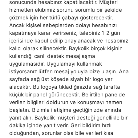
sonucunda hesabınız kapatılacaktır. Müşteri
hizmetleri ekibimiz sorunu sorumlu bir şekilde
çözmek için her türlü çabayı gösterecektir.
Ancak kişisel sebeplerden dolayı hesabınızı
kapatmaya karar verirseniz, talebiniz 1-2 gün
içerisinde kabul edilip onaylanacak ve hesabınız
kalıcı olarak silinecektir. Baykolik birçok kişinin
kullandığı canlı destek mesajlaşma
uygulamasıdır. Uygulamayı kullanmak
istiyorsanız lütfen mesaj yoluyla bize ulaşın. Ana
sayfada sağ üst köşede siyah bir logo yer
alacaktır. Bu logoya tıkladığınızda sağ tarafta
küçük bir panel görünecektir. Belirtilen panelde
verilen bilgileri doldurun ve konuşmayı hemen
başlatın. Bizimle iletişime geçtiğinizde anında
yanıt alın. Baykolik müşteri desteği genellikle bir
dakika içinde yanıt verir. Geri bildirim hızlı
olduğundan, sorunlar olsa bile verileri kısa