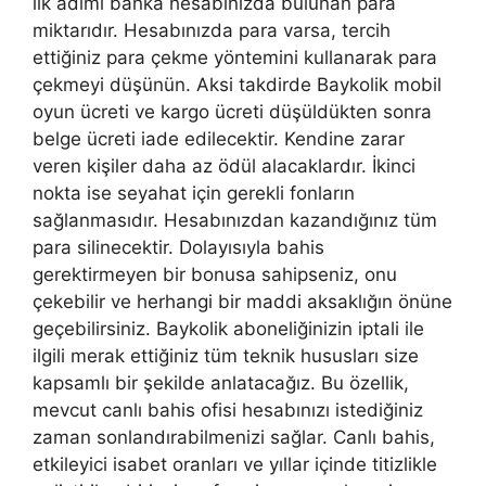
ilk adımı banka hesabınızda bulunan para
miktarıdır. Hesabınızda para varsa, tercih
ettiğiniz para çekme yöntemini kullanarak para
çekmeyi düşünün. Aksi takdirde Baykolik mobil
oyun ücreti ve kargo ücreti düşüldükten sonra
belge ücreti iade edilecektir. Kendine zarar
veren kişiler daha az ödül alacaklardır. İkinci
nokta ise seyahat için gerekli fonların
sağlanmasıdır. Hesabınızdan kazandığınız tüm
para silinecektir. Dolayısıyla bahis
gerektirmeyen bir bonusa sahipseniz, onu
çekebilir ve herhangi bir maddi aksaklığın önüne
geçebilirsiniz. Baykolik aboneliğinizin iptali ile
ilgili merak ettiğiniz tüm teknik hususları size
kapsamlı bir şekilde anlatacağız. Bu özellik,
mevcut canlı bahis ofisi hesabınızı istediğiniz
zaman sonlandırabilmenizi sağlar. Canlı bahis,
etkileyici isabet oranları ve yıllar içinde titizlikle