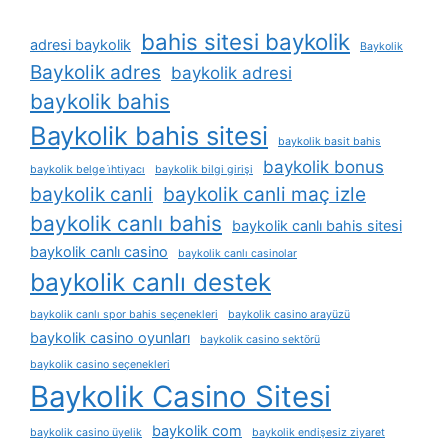
bahis sitesi baykolik
adresi baykolik
Baykolik
Baykolik adres
baykolik adresi
baykolik bahis
Baykolik bahis sitesi
baykolik basit bahis
baykolik bonus
baykolik belge i̇htiyacı
baykolik bilgi girişi
baykolik canli
baykolik canli maç izle
baykolik canlı bahis
baykolik canlı bahis sitesi
baykolik canlı casino
baykolik canlı casinolar
baykolik canlı destek
baykolik canlı spor bahis seçenekleri
baykolik casino arayüzü
baykolik casino oyunları
baykolik casino sektörü
baykolik casino seçenekleri
Baykolik Casino Sitesi
baykolik com
baykolik casino üyelik
baykolik endişesiz ziyaret