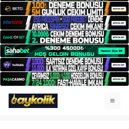
İçeriğe
atla
Menü