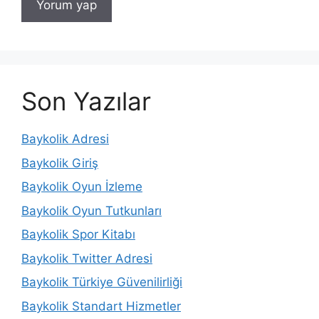
Son Yazılar
Baykolik Adresi
Baykolik Giriş
Baykolik Oyun İzleme
Baykolik Oyun Tutkunları
Baykolik Spor Kitabı
Baykolik Twitter Adresi
Baykolik Türkiye Güvenilirliği
Baykolik Standart Hizmetler