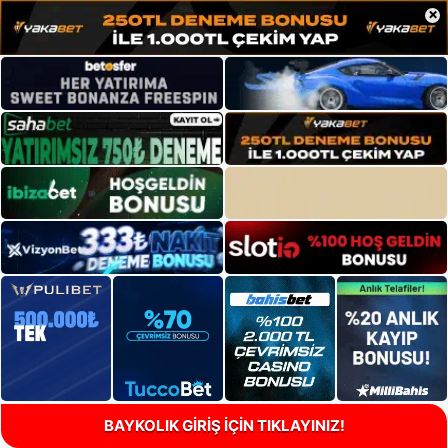
×
BAYKOLIK GİRİŞ İÇİN TIKLAYINIZ!