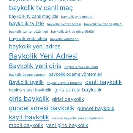
baykolik tv canli maç
baykolik tv canli maç izle
baykolik tv hizmetleri
baykolik tv izle
baykolik twitter adresi
baykolik twitter çeşitliliği
baykolik twitter çözümleri
baykolik türkiye güvenilirliği
baykolik web sitesi
baykolik whatsapp
baykolik yeni adres
Baykolik Yeni Adresi
Baykolik yeni giriş
baykolik yuva oyunları
baykolik ödeme yöntemleri
baykolik ödeme yapmak
canli baykolik
Baykolik üyelik
baykolik üyelik bırakma
giris adresi baykolik
casino sitesi baykolik
giris baykolik
girisi baykolik
güncel adresi baykolik
güncel baykolik
kayit baykolik
mevcut baykolik kimlik bilgileriniz
mobil baykolik
yeni giris baykolik