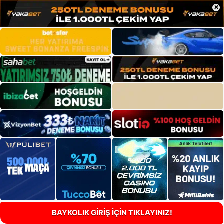
×
BAYKOLIK GİRİŞ İÇİN TIKLAYINIZ!