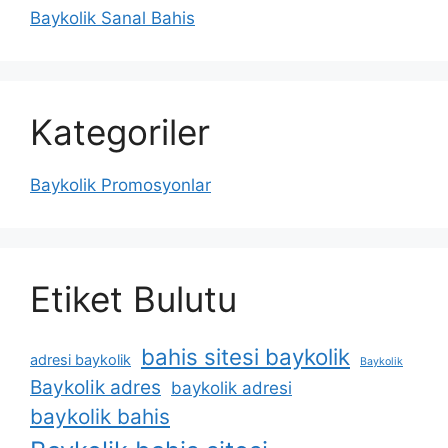
Baykolik Sanal Bahis
Kategoriler
Baykolik Promosyonlar
Etiket Bulutu
bahis sitesi baykolik
adresi baykolik
Baykolik
Baykolik adres
baykolik adresi
baykolik bahis