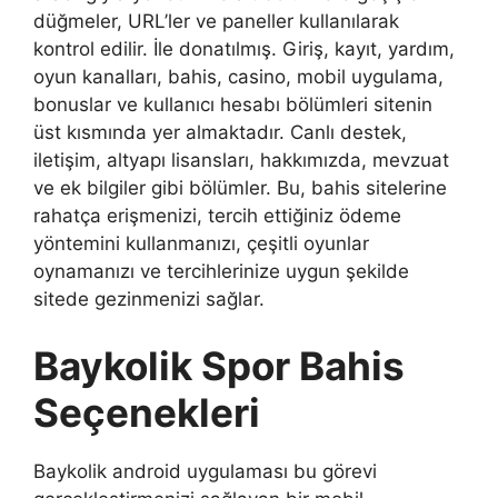
düğmeler, URL’ler ve paneller kullanılarak
kontrol edilir. İle donatılmış. Giriş, kayıt, yardım,
oyun kanalları, bahis, casino, mobil uygulama,
bonuslar ve kullanıcı hesabı bölümleri sitenin
üst kısmında yer almaktadır. Canlı destek,
iletişim, altyapı lisansları, hakkımızda, mevzuat
ve ek bilgiler gibi bölümler. Bu, bahis sitelerine
rahatça erişmenizi, tercih ettiğiniz ödeme
yöntemini kullanmanızı, çeşitli oyunlar
oynamanızı ve tercihlerinize uygun şekilde
sitede gezinmenizi sağlar.
Baykolik Spor Bahis
Seçenekleri
Baykolik android uygulaması bu görevi