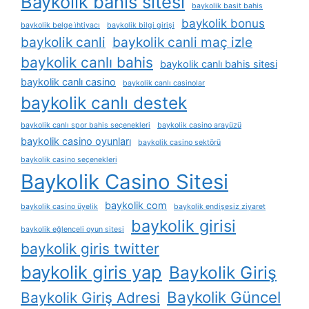
Baykolik bahis sitesi
baykolik basit bahis
baykolik bonus
baykolik belge i̇htiyacı
baykolik bilgi girişi
baykolik canli
baykolik canli maç izle
baykolik canlı bahis
baykolik canlı bahis sitesi
baykolik canlı casino
baykolik canlı casinolar
baykolik canlı destek
baykolik canlı spor bahis seçenekleri
baykolik casino arayüzü
baykolik casino oyunları
baykolik casino sektörü
baykolik casino seçenekleri
Baykolik Casino Sitesi
baykolik com
baykolik casino üyelik
baykolik endişesiz ziyaret
baykolik girisi
baykolik eğlenceli oyun sitesi
baykolik giris twitter
baykolik giris yap
Baykolik Giriş
Baykolik Güncel
Baykolik Giriş Adresi