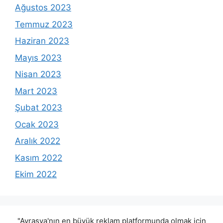
Ağustos 2023
Temmuz 2023
Haziran 2023
Mayıs 2023
Nisan 2023
Mart 2023
Şubat 2023
Ocak 2023
Aralık 2022
Kasım 2022
Ekim 2022
"Avrasya'nın en büyük reklam platformunda olmak için