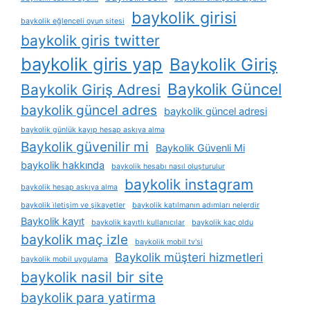
baykolik girisi
baykolik eğlenceli oyun sitesi
baykolik giris twitter
baykolik giris yap
Baykolik Giriş
Baykolik Güncel
Baykolik Giriş Adresi
baykolik güncel adres
baykolik güncel adresi
baykolik günlük kayıp hesap askıya alma
Baykolik güvenilir mi
Baykolik Güvenli Mi
baykolik hakkında
baykolik hesabı nasıl oluşturulur
baykolik instagram
baykolik hesap askıya alma
baykolik i̇letişim ve şikayetler
baykolik katılmanın adımları nelerdir
Baykolik kayıt
baykolik kayıtlı kullanıcılar
baykolik kaç oldu
baykolik maç izle
baykolik mobil tv'si
Baykolik müşteri hizmetleri
baykolik mobil uygulama
baykolik nasil bir site
baykolik para yatirma