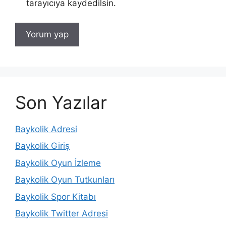
tarayıcıya kaydedilsin.
Son Yazılar
Baykolik Adresi
Baykolik Giriş
Baykolik Oyun İzleme
Baykolik Oyun Tutkunları
Baykolik Spor Kitabı
Baykolik Twitter Adresi