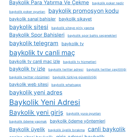
Baykolik Para Yatırma Ve Çekme
baykolik poker nedir
baykolik promosyon kodu
baykolik poker oyunları
baykolik sanal bahisler
baykolik sikayet
baykolik sitesi
baykolik siteye giriş yapma
Baykolik Spor Bahisleri
baykolik spor bahis seçenekleri
baykolik telegram
baykolik tv
baykolik tv canli maç
baykolik tv canli maç izle
baykolik tv hizmetleri
baykolik tv izle
baykolik twitter adresi
baykolik twitter çeşitliliği
baykolik twitter çözümleri
baykolik türkiye güvenilirliği
baykolik web sitesi
baykolik whatsapp
baykolik yeni adres
Baykolik Yeni Adresi
Baykolik yeni giriş
baykolik yuva oyunları
baykolik ödeme yöntemleri
baykolik ödeme yapmak
canli baykolik
Baykolik üyelik
baykolik üyelik bırakma
giris adresi baykolik