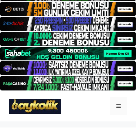
İçeriğe
atla
Menü