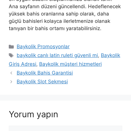
Ana sayfanın düzeni güncellendi. Hedeflenecek
yüksek bahis oranlarına sahip olarak, daha
güçlü bahisleri kolayca ilerletmenize olanak
tanıyan bir bahis ortamı yaratabilirsiniz.
Kategoriler
Baykolik Promosyonlar
Etiketler
baykolik canlı latin ruleti güvenli mi
,
Baykolik
Giriş Adresi
,
Baykolik müşteri hizmetleri
Yazı
Baykolik Bahis Garantisi
dolaşımı
Baykolik Slot Sekmesi
Yorum yapın
Yorum