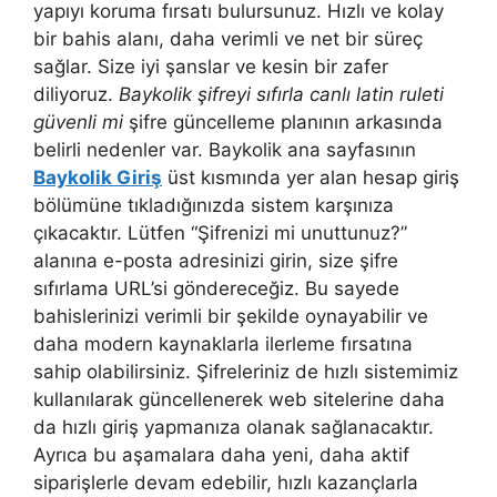
yapıyı koruma fırsatı bulursunuz. Hızlı ve kolay
bir bahis alanı, daha verimli ve net bir süreç
sağlar. Size iyi şanslar ve kesin bir zafer
diliyoruz.
Baykolik şifreyi sıfırla canlı latin ruleti
güvenli mi
şifre güncelleme planının arkasında
belirli nedenler var. Baykolik ana sayfasının
Baykolik Giriş
üst kısmında yer alan hesap giriş
bölümüne tıkladığınızda sistem karşınıza
çıkacaktır. Lütfen “Şifrenizi mi unuttunuz?”
alanına e-posta adresinizi girin, size şifre
sıfırlama URL’si göndereceğiz. Bu sayede
bahislerinizi verimli bir şekilde oynayabilir ve
daha modern kaynaklarla ilerleme fırsatına
sahip olabilirsiniz. Şifreleriniz de hızlı sistemimiz
kullanılarak güncellenerek web sitelerine daha
da hızlı giriş yapmanıza olanak sağlanacaktır.
Ayrıca bu aşamalara daha yeni, daha aktif
siparişlerle devam edebilir, hızlı kazançlarla