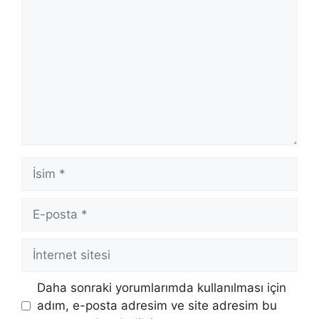
İsim
E-
posta
İnternet
sitesi
Daha sonraki yorumlarımda kullanılması için
adım, e-posta adresim ve site adresim bu