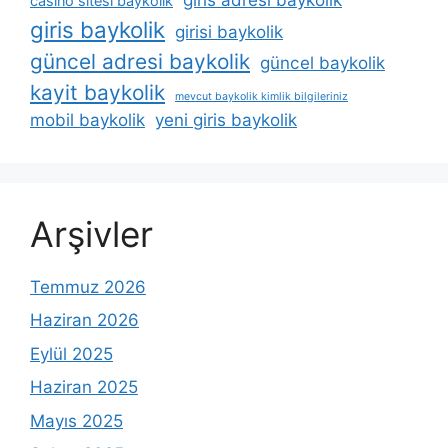
casino sitesi baykolik
giris baykolik
girisi baykolik
güncel adresi baykolik
güncel baykolik
kayit baykolik
mevcut baykolik kimlik bilgileriniz
mobil baykolik
yeni giris baykolik
Arşivler
Temmuz 2026
Haziran 2026
Eylül 2025
Haziran 2025
Mayıs 2025