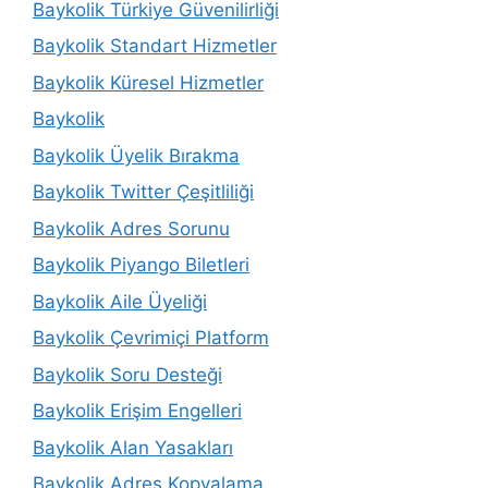
Baykolik Türkiye Güvenilirliği
Baykolik Standart Hizmetler
Baykolik Küresel Hizmetler
Baykolik
Baykolik Üyelik Bırakma
Baykolik Twitter Çeşitliliği
Baykolik Adres Sorunu
Baykolik Piyango Biletleri
Baykolik Aile Üyeliği
Baykolik Çevrimiçi Platform
Baykolik Soru Desteği
Baykolik Erişim Engelleri
Baykolik Alan Yasakları
Baykolik Adres Kopyalama