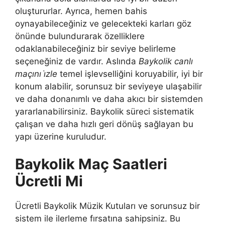
oluştururlar. Ayrıca, hemen bahis
oynayabileceğiniz ve gelecekteki karları göz
önünde bulundurarak özelliklere
odaklanabileceğiniz bir seviye belirleme
seçeneğiniz de vardır. Aslında
Baykolik canlı
maçını i̇zle
temel işlevselliğini koruyabilir, iyi bir
konum alabilir, sorunsuz bir seviyeye ulaşabilir
ve daha donanımlı ve daha akıcı bir sistemden
yararlanabilirsiniz. Baykolik süreci sistematik
çalışan ve daha hızlı geri dönüş sağlayan bu
yapı üzerine kuruludur.
Baykolik Maç Saatleri
Ücretli Mi
Ücretli Baykolik Müzik Kutuları ve sorunsuz bir
sistem ile ilerleme fırsatına sahipsiniz. Bu