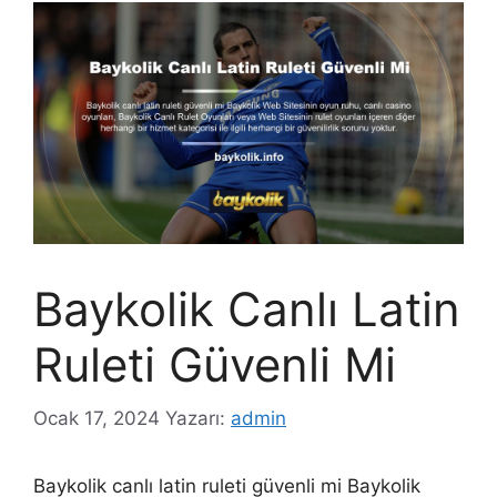
Baykolik Canlı Latin
Ruleti Güvenli Mi
Ocak 17, 2024
Yazarı:
admin
Baykolik canlı latin ruleti güvenli mi Baykolik