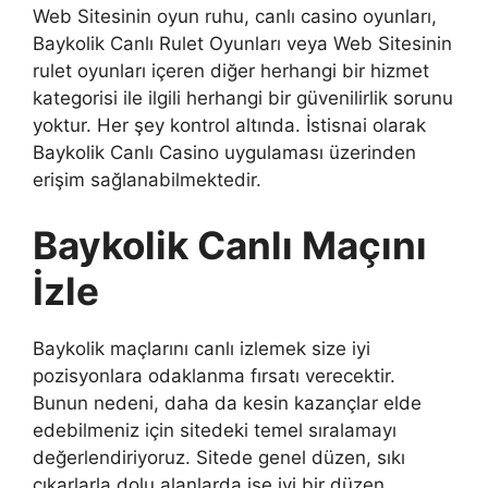
Web Sitesinin oyun ruhu, canlı casino oyunları,
Baykolik Canlı Rulet Oyunları veya Web Sitesinin
rulet oyunları içeren diğer herhangi bir hizmet
kategorisi ile ilgili herhangi bir güvenilirlik sorunu
yoktur. Her şey kontrol altında. İstisnai olarak
Baykolik Canlı Casino uygulaması üzerinden
erişim sağlanabilmektedir.
Baykolik Canlı Maçını
İzle
Baykolik maçlarını canlı izlemek size iyi
pozisyonlara odaklanma fırsatı verecektir.
Bunun nedeni, daha da kesin kazançlar elde
edebilmeniz için sitedeki temel sıralamayı
değerlendiriyoruz. Sitede genel düzen, sıkı
çıkarlarla dolu alanlarda ise iyi bir düzen