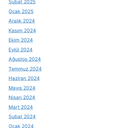
Şubat 2025
Ocak 2025
Aralık 2024
Kasım 2024
Ekim 2024
Eylül 2024
Ağustos 2024
Temmuz 2024
Haziran 2024
Mayıs 2024
Nisan 2024
Mart 2024
Şubat 2024
Ocak 2024