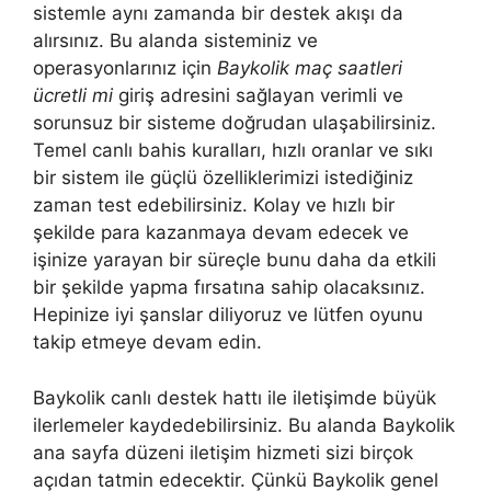
sistemle aynı zamanda bir destek akışı da
alırsınız. Bu alanda sisteminiz ve
operasyonlarınız için
Baykolik maç saatleri
ücretli mi
giriş adresini sağlayan verimli ve
sorunsuz bir sisteme doğrudan ulaşabilirsiniz.
Temel canlı bahis kuralları, hızlı oranlar ve sıkı
bir sistem ile güçlü özelliklerimizi istediğiniz
zaman test edebilirsiniz. Kolay ve hızlı bir
şekilde para kazanmaya devam edecek ve
işinize yarayan bir süreçle bunu daha da etkili
bir şekilde yapma fırsatına sahip olacaksınız.
Hepinize iyi şanslar diliyoruz ve lütfen oyunu
takip etmeye devam edin.
Baykolik canlı destek hattı ile iletişimde büyük
ilerlemeler kaydedebilirsiniz. Bu alanda Baykolik
ana sayfa düzeni iletişim hizmeti sizi birçok
açıdan tatmin edecektir. Çünkü Baykolik genel