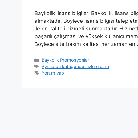
Baykolik lisans bilgileri Baykolik, lisans bi
almaktadır. Böylece lisans bilgisi talep e
ile en kaliteli hizmeti sunmaktadır. Hizmetle
başarılı çalışması ve yüksek kullanıcı mem
Böylece site bakım kalitesi her zaman en
Kategoriler
Baykolik Promosyonlar
Etiketler
Ayrıca bu kategoride sizlere canlı
Yorum yap