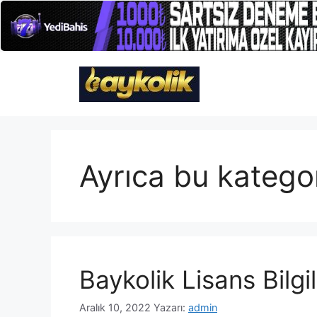
İçeriğe
atla
Ayrıca bu kategor
Baykolik Lisans Bilgil
Aralık 10, 2022
Yazarı:
admin